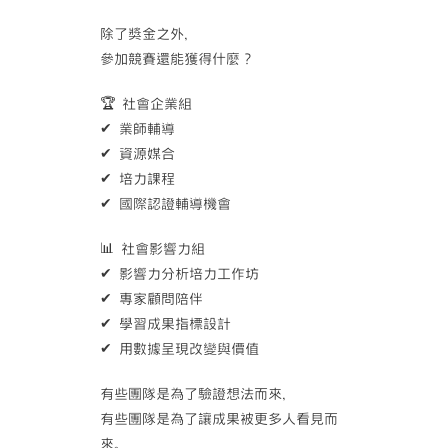
除了獎金之外，
參加競賽還能獲得什麼？
🏆 社會企業組
✔ 業師輔導
✔ 資源媒合
✔ 培力課程
✔ 國際認證輔導機會
📊 社會影響力組
✔ 影響力分析培力工作坊
✔ 專家顧問陪伴
✔ 學習成果指標設計
✔ 用數據呈現改變與價值
有些團隊是為了驗證想法而來，
有些團隊是為了讓成果被更多人看見而
來。