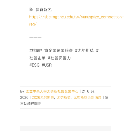
📝 參賽報名
https://sbc.mgt.ncu.edu.tw/yunusprize_competition-
reg/
———
#桃園社會企業創業競賽 #尤努斯獎 #
社會企業 #社會影響力
#ESG #USR
By
國立中央大學尤努斯社會企業中心
|
21 6 月,
在
2026
|
2026尤努斯獎
,
尤努斯獎
,
尤努斯獎最新消息
|
留
〈【2026
言功能已關閉
桃
園
社
會