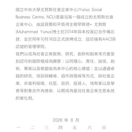
國立中央大學尤努斯社會企業中心(Yunus Social
Business Centre, NCU)是臺灣第一個成立的尤努斯社會
企業中心，由諾貝爾和平獎得主穆罕默德•尤努斯
(Muhammad Yunus)博士於2014年與本校簽訂合作備忘
錄，並於同年10月16日正式掛牌成立，設於擁有AACSB
認證的管理學院。
我們以成為社會企業教育、研究、創新和創業等方面受
到認可的國際樞紐為願景；以同理心、責任、誠信、創
新、專業以及樂趣做為本中心的核心價值；並以通過卓
越的研究、培訓與輔導、協作與倡導等方式，與社會企
業、非營利組織、社區、政府、投資人、培育家以及學
者等對象合作為使命，以期成為臺灣社會企業生態系統
的催化劑。
2026 年 8 月
一
二
三
四
五
六
日