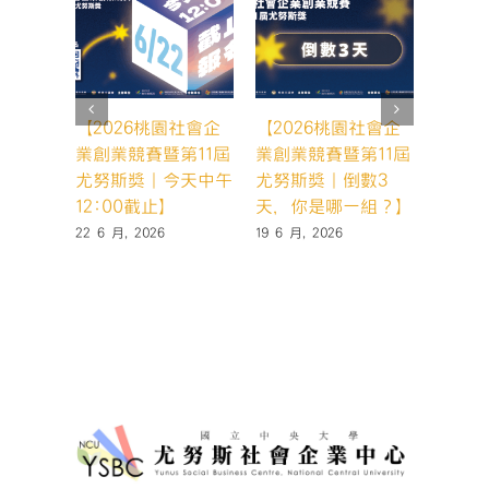
中
【2026桃園社會企
【2026桃園社會企
【20
業創業競賽暨第11屆
業創業競賽暨第11屆
業創業
尤努斯獎｜今天中午
尤努斯獎｜倒數3
尤努斯
12:00截止】
天，你是哪一組？】
5天】
22 6 月, 2026
19 6 月, 2026
17 6 月,