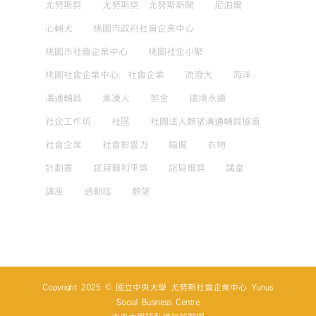
尤努斯獎
尤努斯獎，尤努斯新聞
尼泊爾
心輔犬
桃園市政府社會企業中心
桃園市社會企業中心
桃園社企小聚
桃園社會企業中心，社會企業
流浪犬
海洋
溝通輔具
漸凍人
獎金
環境永續
社企工作坊
社區
社團法人麒望溝通輔具協會
社會企業
社會影響力
腦傷
衣物
計劃書
諾貝爾和平獎
諾貝爾獎
講堂
講座
過動症
麒望
Copyright 2025 © 國立中央大學 尤努斯社會企業中心 Yunus
Social Business Centre