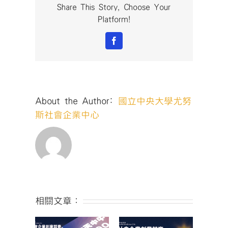
企
Share This Story, Choose Your
業
Platform!
創
業
Facebook
競
賽
暨
第
11
About the Author:
國立中央大學尤努
屆
尤
斯社會企業中心
努
斯
獎
｜
報
名
倒
數
相關文章：
1
天】〉