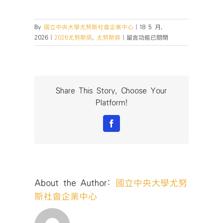
By
國立中央大學尤努斯社會企業中心
|
18 5 月,
在
2026
|
2026尤努斯獎
,
尤努斯獎
|
留言功能已關閉
〈【2026
桃
園
社
會
Share This Story, Choose Your
企
Platform!
業
創
Facebook
業
競
賽
暨
第
About the Author:
國立中央大學尤努
11
屆
斯社會企業中心
尤
努