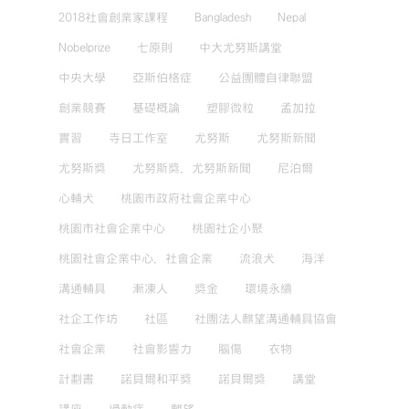
2018社會創業家課程
Bangladesh
Nepal
Nobelprize
七原則
中大尤努斯講堂
中央大學
亞斯伯格症
公益團體自律聯盟
創業競賽
基礎概論
塑膠微粒
孟加拉
實習
寺日工作室
尤努斯
尤努斯新聞
尤努斯獎
尤努斯獎，尤努斯新聞
尼泊爾
心輔犬
桃園市政府社會企業中心
桃園市社會企業中心
桃園社企小聚
桃園社會企業中心，社會企業
流浪犬
海洋
溝通輔具
漸凍人
獎金
環境永續
社企工作坊
社區
社團法人麒望溝通輔具協會
社會企業
社會影響力
腦傷
衣物
計劃書
諾貝爾和平獎
諾貝爾獎
講堂