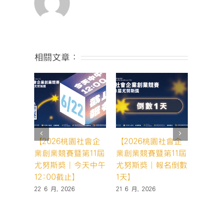
斯
獎
｜
社
會
企
相關文章：
業
組】〉
中
【2026桃園社會企
【2026桃園社會企
【20
業創業競賽暨第11屆
業創業競賽暨第11屆
業創業
尤努斯獎｜今天中午
尤努斯獎｜報名倒數
尤努斯
12:00截止】
1天】
天，你
22 6 月, 2026
21 6 月, 2026
19 6 月,