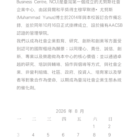
Business Centre, NCU)是臺灣第一個成立的尤努斯社會
企業中心，由諾貝爾和平獎得主穆罕默德•尤努斯
(Muhammad Yunus)博士於2014年與本校簽訂合作備忘
錄，並於同年10月16日正式掛牌成立，設於擁有AACSB
認證的管理學院。
我們以成為社會企業教育、研究、創新和創業等方面受
到認可的國際樞紐為願景；以同理心、責任、誠信、創
新、專業以及樂趣做為本中心的核心價值；並以通過卓
越的研究、培訓與輔導、協作與倡導等方式，與社會企
業、非營利組織、社區、政府、投資人、培育家以及學
者等對象合作為使命，以期成為臺灣社會企業生態系統
的催化劑。
2026 年 8 月
一
二
三
四
五
六
日
1
2
3
4
5
6
7
8
9