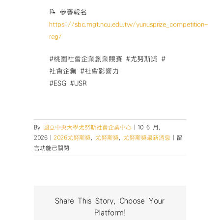
📝 參賽報名
https://sbc.mgt.ncu.edu.tw/yunusprize_competition-
reg/
#桃園社會企業創業競賽 #尤努斯獎 #
社會企業 #社會影響力
#ESG #USR
By
國立中央大學尤努斯社會企業中心
|
10 6 月,
在
2026
|
2026尤努斯獎
,
尤努斯獎
,
尤努斯獎最新消息
|
留
〈【2026
言功能已關閉
桃
園
社
會
企
Share This Story, Choose Your
業
Platform!
創