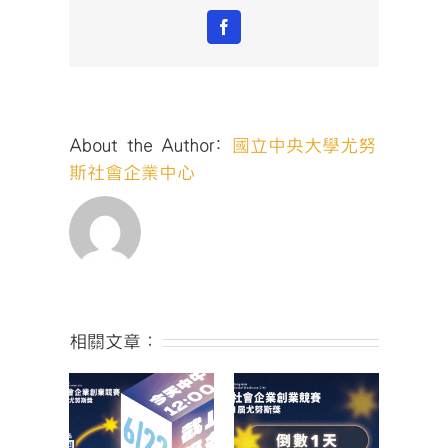
業
Facebook
競
賽
暨
第
11
About the Author:
國立中央大學尤努
屆
尤
斯社會企業中心
努
斯
獎
｜
說
明
會
QA
相關文章：
精
華
整
理】〉
中