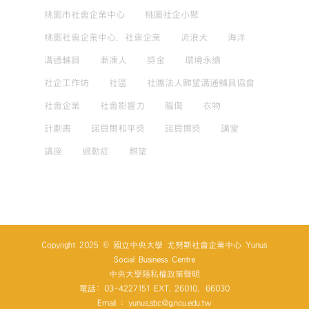
桃園市社會企業中心
桃園社企小聚
桃園社會企業中心，社會企業
流浪犬
海洋
溝通輔具
漸凍人
獎金
環境永續
社企工作坊
社區
社團法人麒望溝通輔具協會
社會企業
社會影響力
腦傷
衣物
計劃書
諾貝爾和平獎
諾貝爾獎
講堂
講座
過動症
麒望
Copyright 2025 © 國立中央大學 尤努斯社會企業中心 Yunus
Social Business Centre
中央大學隱私權政策聲明
電話: 03-4227151 EXT. 26010、66030
Email : yunus.sbc@g.ncu.edu.tw