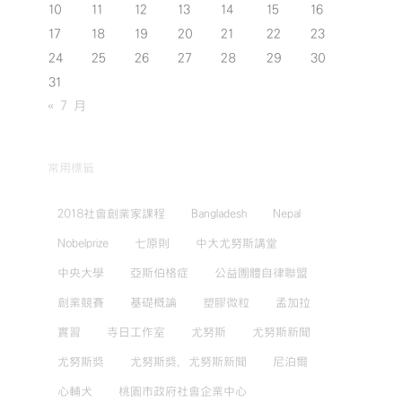
10
11
12
13
14
15
16
17
18
19
20
21
22
23
24
25
26
27
28
29
30
31
« 7 月
常用標籤
2018社會創業家課程
Bangladesh
Nepal
Nobelprize
七原則
中大尤努斯講堂
中央大學
亞斯伯格症
公益團體自律聯盟
創業競賽
基礎概論
塑膠微粒
孟加拉
實習
寺日工作室
尤努斯
尤努斯新聞
尤努斯獎
尤努斯獎，尤努斯新聞
尼泊爾
心輔犬
桃園市政府社會企業中心