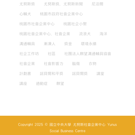
尤努斯獎
尤努斯獎，尤努斯新聞
尼泊爾
心輔犬
桃園市政府社會企業中心
桃園市社會企業中心
桃園社企小聚
桃園社會企業中心，社會企業
流浪犬
海洋
溝通輔具
漸凍人
獎金
環境永續
社企工作坊
社區
社團法人麒望溝通輔具協會
社會企業
社會影響力
腦傷
衣物
計劃書
諾貝爾和平獎
諾貝爾獎
講堂
講座
過動症
麒望
Copyright 2025 © 國立中央大學 尤努斯社會企業中心 Yunus
Social Business Centre