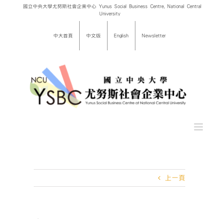
Skip
國立中央大學尤努斯社會企業中心 Yunus Social Business Centre, National Central
University
to
content
中大首頁
中文版
English
Newsletter
上一頁