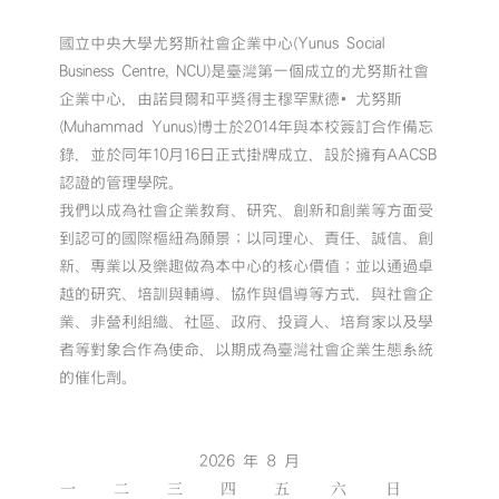
國立中央大學尤努斯社會企業中心(Yunus Social
Business Centre, NCU)是臺灣第一個成立的尤努斯社會
企業中心，由諾貝爾和平獎得主穆罕默德•尤努斯
(Muhammad Yunus)博士於2014年與本校簽訂合作備忘
錄，並於同年10月16日正式掛牌成立，設於擁有AACSB
認證的管理學院。
我們以成為社會企業教育、研究、創新和創業等方面受
到認可的國際樞紐為願景；以同理心、責任、誠信、創
新、專業以及樂趣做為本中心的核心價值；並以通過卓
越的研究、培訓與輔導、協作與倡導等方式，與社會企
業、非營利組織、社區、政府、投資人、培育家以及學
者等對象合作為使命，以期成為臺灣社會企業生態系統
的催化劑。
2026 年 8 月
一
二
三
四
五
六
日