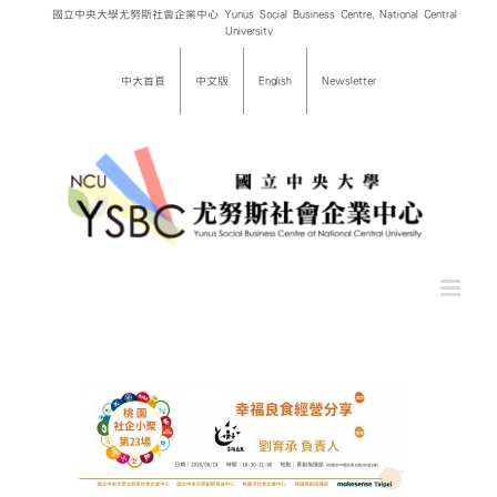
Skip
國立中央大學尤努斯社會企業中心 Yunus Social Business Centre, National Central
University
to
content
中大首頁
中文版
English
Newsletter