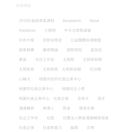
常用標籤
2018社會創業家課程
Bangladesh
Nepal
Nobelprize
七原則
中大尤努斯講堂
中央大學
亞斯伯格症
公益團體自律聯盟
創業競賽
基礎概論
塑膠微粒
孟加拉
實習
寺日工作室
尤努斯
尤努斯新聞
尤努斯獎
尤努斯獎，尤努斯新聞
尼泊爾
心輔犬
桃園市政府社會企業中心
桃園市社會企業中心
桃園社企小聚
桃園社會企業中心，社會企業
流浪犬
海洋
溝通輔具
漸凍人
獎金
環境永續
社企工作坊
社區
社團法人麒望溝通輔具協會
社會企業
社會影響力
腦傷
衣物