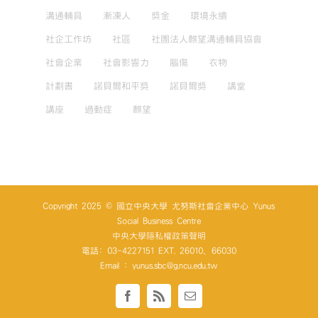
溝通輔具
漸凍人
獎金
環境永續
社企工作坊
社區
社團法人麒望溝通輔具協會
社會企業
社會影響力
腦傷
衣物
計劃書
諾貝爾和平獎
諾貝爾獎
講堂
講座
過動症
麒望
Copyright 2025 © 國立中央大學 尤努斯社會企業中心 Yunus
Social Business Centre
中央大學隱私權政策聲明
電話: 03-4227151 EXT. 26010、66030
Email : yunus.sbc@g.ncu.edu.tw
Facebook
Rss
Email: