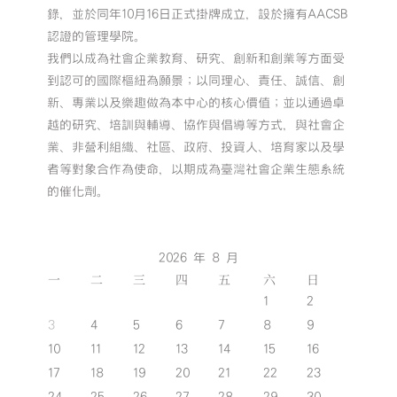
錄，並於同年10月16日正式掛牌成立，設於擁有AACSB
認證的管理學院。
我們以成為社會企業教育、研究、創新和創業等方面受
到認可的國際樞紐為願景；以同理心、責任、誠信、創
新、專業以及樂趣做為本中心的核心價值；並以通過卓
越的研究、培訓與輔導、協作與倡導等方式，與社會企
業、非營利組織、社區、政府、投資人、培育家以及學
者等對象合作為使命，以期成為臺灣社會企業生態系統
的催化劑。
2026 年 8 月
一
二
三
四
五
六
日
1
2
3
4
5
6
7
8
9
10
11
12
13
14
15
16
17
18
19
20
21
22
23