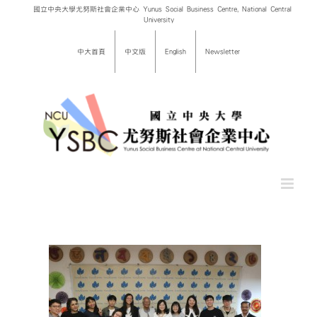
Skip
國立中央大學尤努斯社會企業中心 Yunus Social Business Centre, National Central
University
to
content
中大首頁
中文版
English
Newsletter