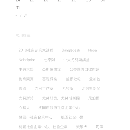
24
25
26
27
28
29
30
31
« 7 月
常用標籤
2018社會創業家課程
Bangladesh
Nepal
Nobelprize
七原則
中大尤努斯講堂
中央大學
亞斯伯格症
公益團體自律聯盟
創業競賽
基礎概論
塑膠微粒
孟加拉
實習
寺日工作室
尤努斯
尤努斯新聞
尤努斯獎
尤努斯獎，尤努斯新聞
尼泊爾
心輔犬
桃園市政府社會企業中心
桃園市社會企業中心
桃園社企小聚
桃園社會企業中心，社會企業
流浪犬
海洋