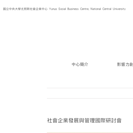
Skip
國立中央大學尤努斯社會企業中心 Yunus Social Business Centre, National Central University
to
content
中心簡介
影響力
社會企業發展與管理國際研討會