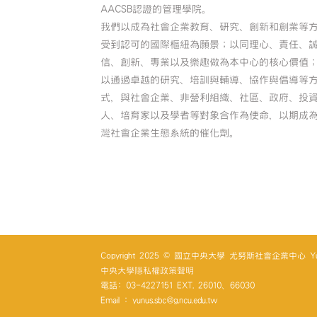
AACSB認證的管理學院。
我們以成為社會企業教育、研究、創新和創業等
受到認可的國際樞紐為願景；以同理心、責任、
信、創新、專業以及樂趣做為本中心的核心價值
以通過卓越的研究、培訓與輔導、協作與倡導等
式，與社會企業、非營利組織、社區、政府、投
人、培育家以及學者等對象合作為使命，以期成
灣社會企業生態系統的催化劑。
Copyright 2025 © 國立中央大學 尤努斯社會企業中心 Yunus So
中央大學隱私權政策聲明
電話: 03-4227151 EXT. 26010、66030
Email : yunus.sbc@g.ncu.edu.tw