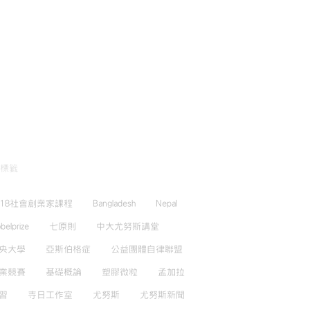
標籤
018社會創業家課程
Bangladesh
Nepal
belprize
七原則
中大尤努斯講堂
央大學
亞斯伯格症
公益團體自律聯盟
業競賽
基礎概論
塑膠微粒
孟加拉
習
寺日工作室
尤努斯
尤努斯新聞