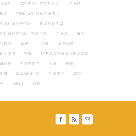
努斯獎
尤努斯獎，尤努斯新聞
尼泊爾
輔犬
桃園市政府社會企業中心
園市社會企業中心
桃園社企小聚
園社會企業中心，社會企業
流浪犬
海洋
通輔具
漸凍人
獎金
環境永續
企工作坊
社區
社團法人麒望溝通輔具協會
會企業
社會影響力
腦傷
衣物
劃書
諾貝爾和平獎
諾貝爾獎
講堂
座
過動症
麒望
Facebook
Rss
Email: