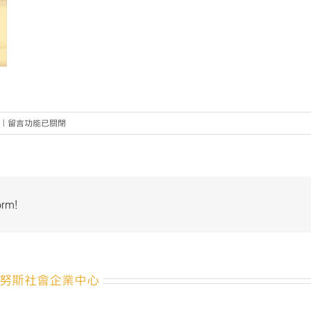
在
|
留言功能已關閉
〈社
會
企
業
發
orm!
展
與
管
理
國
努斯社會企業中心
際
研