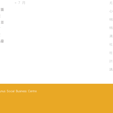
« 7 月
尤
方面
心
誠
桃
；並
桃
方
資
溝
為臺
社
社
計
講
cial Business Centre