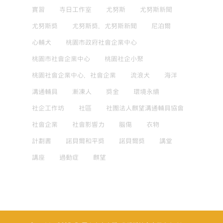
實習
寺日工作室
尤努斯
尤努斯新聞
尤努斯獎
尤努斯獎，尤努斯新聞
尼泊爾
心輔犬
桃園市政府社會企業中心
桃園市社會企業中心
桃園社企小聚
桃園社會企業中心，社會企業
流浪犬
海洋
溝通輔具
漸凍人
獎金
環境永續
社企工作坊
社區
社團法人麒望溝通輔具協會
社會企業
社會影響力
腦傷
衣物
計劃書
諾貝爾和平獎
諾貝爾獎
講堂
講座
過動症
麒望