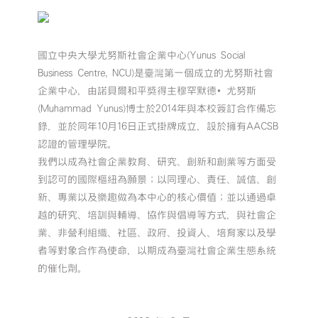
國立中央大學尤努斯社會企業中心(Yunus Social
Business Centre, NCU)是臺灣第一個成立的尤努斯社會
企業中心，由諾貝爾和平獎得主穆罕默德•尤努斯
(Muhammad Yunus)博士於2014年與本校簽訂合作備忘
錄，並於同年10月16日正式掛牌成立，設於擁有AACSB
認證的管理學院。
我們以成為社會企業教育、研究、創新和創業等方面受
到認可的國際樞紐為願景；以同理心、責任、誠信、創
新、專業以及樂趣做為本中心的核心價值；並以通過卓
越的研究、培訓與輔導、協作與倡導等方式，與社會企
業、非營利組織、社區、政府、投資人、培育家以及學
者等對象合作為使命，以期成為臺灣社會企業生態系統
的催化劑。