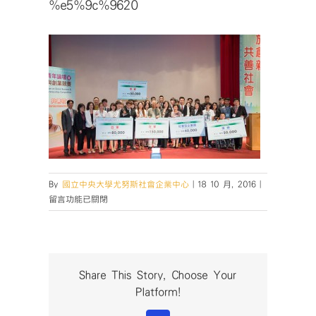
%e5%9c%9620
在
By
國立中央大學尤努斯社會企業中心
|
18 10 月, 2016
|
〈%e5%9c%
留言功能已關閉
中
Share This Story, Choose Your
Platform!