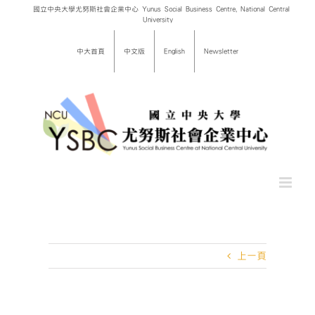
Skip
國立中央大學尤努斯社會企業中心 Yunus Social Business Centre, National Central
University
to
content
中大首頁
中文版
English
Newsletter
上一頁