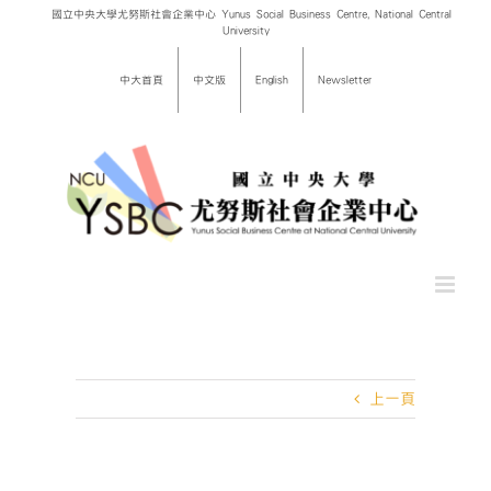
Skip
國立中央大學尤努斯社會企業中心 Yunus Social Business Centre, National Central
University
to
content
中大首頁
中文版
English
Newsletter
上一頁