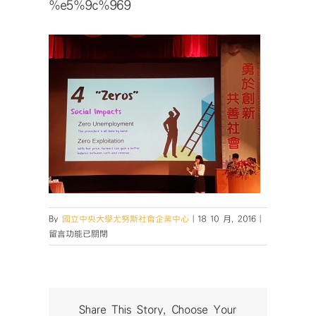
%e5%9c%969
在
By
國立中央大學尤努斯社會企業中心
|
18 10 月, 2016
|
〈%e5%9c%
留言功能已關閉
中
Share This Story, Choose Your