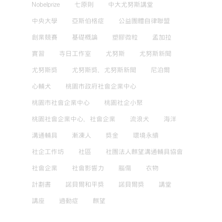
Nobelprize
七原則
中大尤努斯講堂
中央大學
亞斯伯格症
公益團體自律聯盟
創業競賽
基礎概論
塑膠微粒
孟加拉
實習
寺日工作室
尤努斯
尤努斯新聞
尤努斯獎
尤努斯獎，尤努斯新聞
尼泊爾
心輔犬
桃園市政府社會企業中心
桃園市社會企業中心
桃園社企小聚
桃園社會企業中心，社會企業
流浪犬
海洋
溝通輔具
漸凍人
獎金
環境永續
社企工作坊
社區
社團法人麒望溝通輔具協會
社會企業
社會影響力
腦傷
衣物
計劃書
諾貝爾和平獎
諾貝爾獎
講堂
講座
過動症
麒望