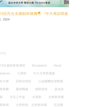
屆公益傳播獎頒獎典禮暨午宴圓滿落幕
【2024 台灣影響
解決方案、推升 SD
月, 2024
4 10 月, 2024
標籤
018社會創業家課程
Bangladesh
Nepal
belprize
七原則
中大尤努斯講堂
央大學
亞斯伯格症
公益團體自律聯盟
業競賽
基礎概論
塑膠微粒
孟加拉
習
寺日工作室
尤努斯
尤努斯新聞
努斯獎
尤努斯獎，尤努斯新聞
尼泊爾