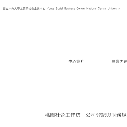
Skip
國立中央大學尤努斯社會企業中心 Yunus Social Business Centre, National Central University
to
content
中心簡介
影響力
桃園社企工作坊－公司登記與財務規