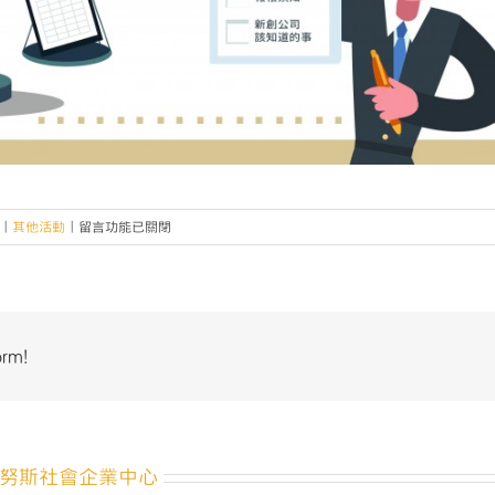
在
|
其他活動
|
留言功能已關閉
〈桃
園
社
企
工
orm!
作
坊
－
公
司
努斯社會企業中心
登