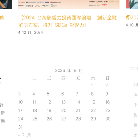
️
賀 本中心「好好坐壓」團隊通過U-start創新
第六
創業計畫第一階段申請
9 12 
14 5 月, 2024
常用
2026 年 8 月
一
二
三
四
五
六
日
2
1
2
3
4
5
6
7
8
9
No
10
11
12
13
14
15
16
中
斯社
17
18
19
20
21
22
23
努斯
創
24
25
26
27
28
29
30
作備
實
31
有
« 7 月
尤