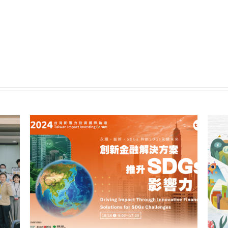
記
與
財
務
規
劃〉
中