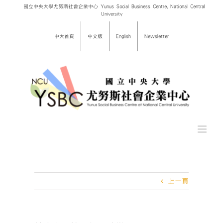
Skip
國立中央大學尤努斯社會企業中心 Yunus Social Business Centre, National Central
University
to
content
中大首頁
中文版
English
Newsletter
上一頁