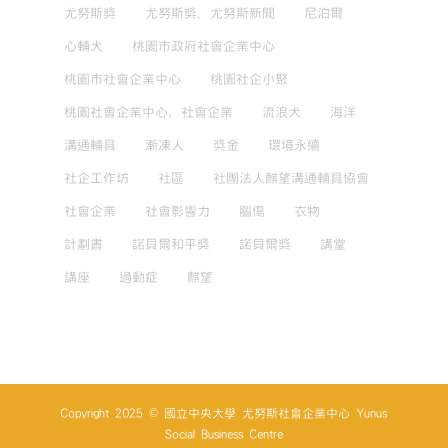
尤努斯獎
尤努斯獎，尤努斯新聞
尼泊爾
心輔犬
桃園市政府社會企業中心
桃園市社會企業中心
桃園社企小聚
桃園社會企業中心，社會企業
流浪犬
海洋
溝通輔具
漸凍人
獎金
環境永續
社企工作坊
社區
社團法人麒望溝通輔具協會
社會企業
社會影響力
腦傷
衣物
計劃書
諾貝爾和平獎
諾貝爾獎
講堂
講座
過動症
麒望
Copyright 2025 © 國立中央大學 尤努斯社會企業中心 Yunus
Social Business Centre