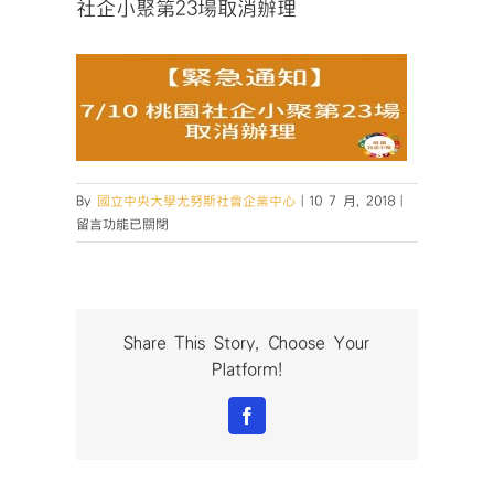
社企小聚第23場取消辦理
在
By
國立中央大學尤努斯社會企業中心
|
10 7 月, 2018
|
〈社
留言功能已關閉
企
小
聚
第
23
Share This Story, Choose Your
場
Platform!
取
消
Facebook
辦
理〉
中