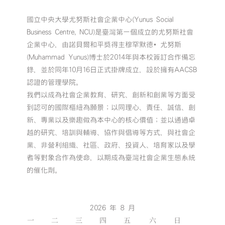
國立中央大學尤努斯社會企業中心(Yunus Social
Business Centre, NCU)是臺灣第一個成立的尤努斯社會
企業中心，由諾貝爾和平獎得主穆罕默德•尤努斯
(Muhammad Yunus)博士於2014年與本校簽訂合作備忘
錄，並於同年10月16日正式掛牌成立，設於擁有AACSB
認證的管理學院。
我們以成為社會企業教育、研究、創新和創業等方面受
到認可的國際樞紐為願景；以同理心、責任、誠信、創
新、專業以及樂趣做為本中心的核心價值；並以通過卓
越的研究、培訓與輔導、協作與倡導等方式，與社會企
業、非營利組織、社區、政府、投資人、培育家以及學
者等對象合作為使命，以期成為臺灣社會企業生態系統
的催化劑。
2026 年 8 月
一
二
三
四
五
六
日