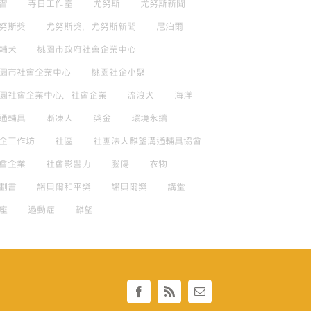
習
寺日工作室
尤努斯
尤努斯新聞
努斯獎
尤努斯獎，尤努斯新聞
尼泊爾
輔犬
桃園市政府社會企業中心
園市社會企業中心
桃園社企小聚
園社會企業中心，社會企業
流浪犬
海洋
通輔具
漸凍人
獎金
環境永續
企工作坊
社區
社團法人麒望溝通輔具協會
會企業
社會影響力
腦傷
衣物
劃書
諾貝爾和平獎
諾貝爾獎
講堂
座
過動症
麒望
Facebook
Rss
Email: