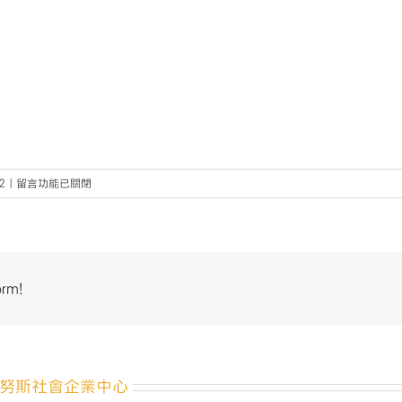
在
2
|
留言功能已關閉
〈社
創
logo〉
中
orm!
努斯社會企業中心