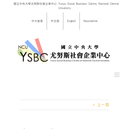
Skip
國立中央大學尤努斯社會企業中心 Yunus Social Business Centre, National Central
University
to
content
中大首頁
中文版
English
Newsletter
上一頁