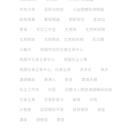
中央大學
亞斯伯格症
公益團體自律聯盟
創業競賽
基礎概論
塑膠微粒
孟加拉
實習
寺日工作室
尤努斯
尤努斯新聞
尤努斯獎
尤努斯獎，尤努斯新聞
尼泊爾
心輔犬
桃園市政府社會企業中心
桃園市社會企業中心
桃園社企小聚
桃園社會企業中心，社會企業
流浪犬
海洋
溝通輔具
漸凍人
獎金
環境永續
社企工作坊
社區
社團法人麒望溝通輔具協會
社會企業
社會影響力
腦傷
衣物
計劃書
諾貝爾和平獎
諾貝爾獎
講堂
講座
過動症
麒望