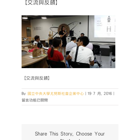
【交流與反饋】
【交流與反饋】
在
By
國立中央大學尤努斯社會企業中心
|
19 7 月, 2016
|
〈【交
留言功能已關閉
流
與
反
饋】〉
中
Share This Story, Choose Your