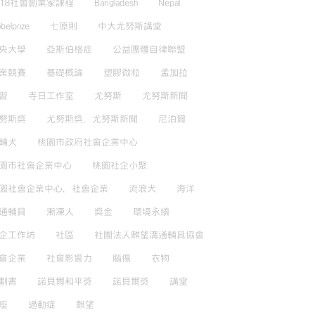
018社會創業家課程
Bangladesh
Nepal
belprize
七原則
中大尤努斯講堂
央大學
亞斯伯格症
公益團體自律聯盟
業競賽
基礎概論
塑膠微粒
孟加拉
習
寺日工作室
尤努斯
尤努斯新聞
努斯獎
尤努斯獎，尤努斯新聞
尼泊爾
輔犬
桃園市政府社會企業中心
園市社會企業中心
桃園社企小聚
園社會企業中心，社會企業
流浪犬
海洋
通輔具
漸凍人
獎金
環境永續
企工作坊
社區
社團法人麒望溝通輔具協會
會企業
社會影響力
腦傷
衣物
劃書
諾貝爾和平獎
諾貝爾獎
講堂
座
過動症
麒望