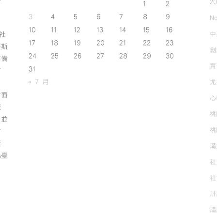
2
1
2
3
4
5
6
7
8
9
No
10
11
12
13
14
15
16
中
斯社
17
18
19
20
21
22
23
努斯
創
24
25
26
27
28
29
30
作備
實
31
有
« 7 月
尤
方面
心
誠
桃
；並
桃
方
資
溝
為臺
社
社
計
講