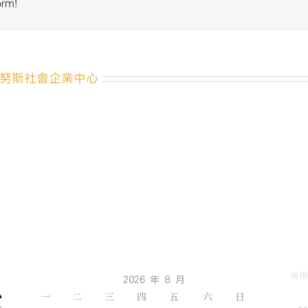
orm!
中
努斯社會企業中心
常用
2026 年 8 月
一
二
三
四
五
六
日