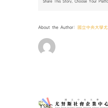
Share This Story, Choose Your Platf
About the Author:
國立中央大學尤