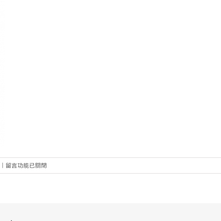
在
|
留言功能已關閉
〈青
年
事
務
局-01〉