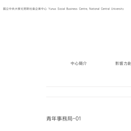
Skip
國立中央大學尤努斯社會企業中心 Yunus Social Business Centre, National Central University
to
content
中心簡介
影響力
青年事務局-01