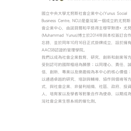
國立中央大學尤努斯社會企業中心(Yunus Social
Business Centre, NCU)是臺灣第一個成立的尤努
會企業中心，由諾貝爾和平獎得主穆罕默德•尤
(Muhammad Yunus)博士於2014年與本校簽訂合
忘錄，並於同年10月16日正式掛牌成立，設於擁
AACSB認證的管理學院。
我們以成為社會企業教育、研究、創新和創業等
受到認可的國際樞紐為願景；以同理心、責任、
信、創新、專業以及樂趣做為本中心的核心價值
以通過卓越的研究、培訓與輔導、協作與倡導等
式，與社會企業、非營利組織、社區、政府、投
人、培育家以及學者等對象合作為使命，以期成
灣社會企業生態系統的催化劑。