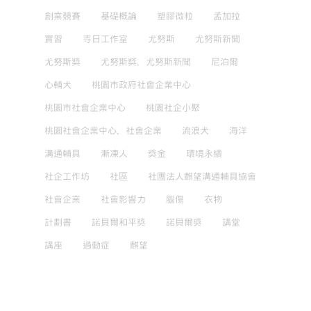
創業競賽
基礎概論
塑膠微粒
孟加拉
實習
寺日工作室
尤努斯
尤努斯新聞
尤努斯獎
尤努斯獎，尤努斯新聞
尼泊爾
心輔犬
桃園市政府社會企業中心
桃園市社會企業中心
桃園社企小聚
桃園社會企業中心，社會企業
流浪犬
海洋
溝通輔具
漸凍人
獎金
環境永續
社企工作坊
社區
社團法人麒望溝通輔具協會
社會企業
社會影響力
腦傷
衣物
計劃書
諾貝爾和平獎
諾貝爾獎
講堂
講座
過動症
麒望