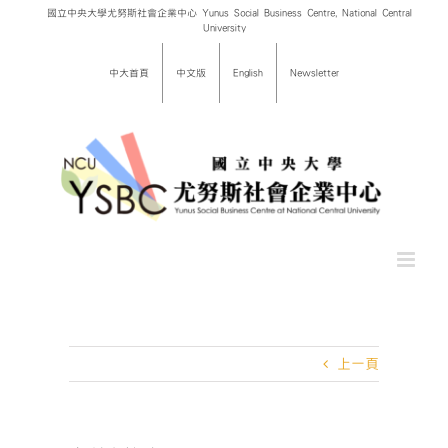
Skip
國立中央大學尤努斯社會企業中心 Yunus Social Business Centre, National Central
University
to
content
中大首頁
中文版
English
Newsletter
上一頁