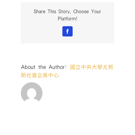
獎-
社
Share This Story, Choose Your
會
Platform!
企
業
Facebook
發
展
與
管
理
About the Author:
國立中央大學尤努
國
際
斯社會企業中心
研
討
會-62〉
中