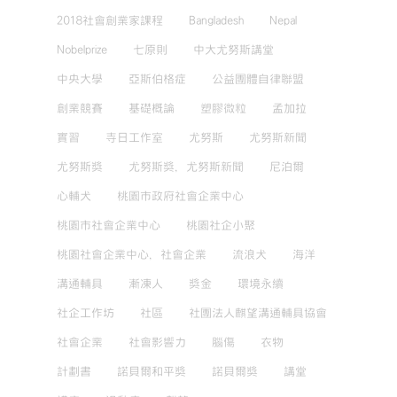
2018社會創業家課程
Bangladesh
Nepal
Nobelprize
七原則
中大尤努斯講堂
中央大學
亞斯伯格症
公益團體自律聯盟
創業競賽
基礎概論
塑膠微粒
孟加拉
實習
寺日工作室
尤努斯
尤努斯新聞
尤努斯獎
尤努斯獎，尤努斯新聞
尼泊爾
心輔犬
桃園市政府社會企業中心
桃園市社會企業中心
桃園社企小聚
桃園社會企業中心，社會企業
流浪犬
海洋
溝通輔具
漸凍人
獎金
環境永續
社企工作坊
社區
社團法人麒望溝通輔具協會
社會企業
社會影響力
腦傷
衣物
計劃書
諾貝爾和平獎
諾貝爾獎
講堂