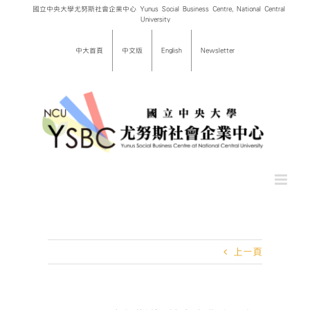
Skip
國立中央大學尤努斯社會企業中心 Yunus Social Business Centre, National Central
University
to
content
中大首頁
中文版
English
Newsletter
上一頁