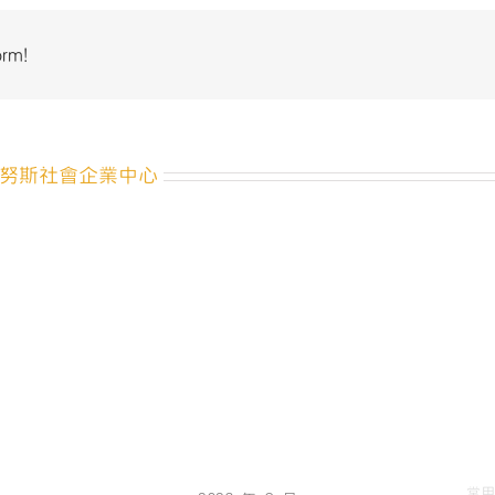
斯
獎-
orm!
社
會
企
業
發
努斯社會企業中心
展
與
管
理
國
際
研
討
會-48〉
中
常用