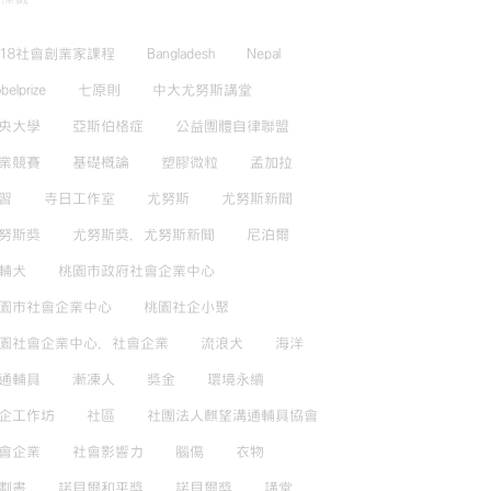
018社會創業家課程
Bangladesh
Nepal
belprize
七原則
中大尤努斯講堂
央大學
亞斯伯格症
公益團體自律聯盟
業競賽
基礎概論
塑膠微粒
孟加拉
習
寺日工作室
尤努斯
尤努斯新聞
努斯獎
尤努斯獎，尤努斯新聞
尼泊爾
輔犬
桃園市政府社會企業中心
園市社會企業中心
桃園社企小聚
園社會企業中心，社會企業
流浪犬
海洋
通輔具
漸凍人
獎金
環境永續
企工作坊
社區
社團法人麒望溝通輔具協會
會企業
社會影響力
腦傷
衣物
劃書
諾貝爾和平獎
諾貝爾獎
講堂