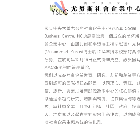
國立中央大學尤努斯社會企業中心(Yunus Social
Business Centre, NCU)是臺灣第一個成立的尤努
會企業中心，由諾貝爾和平獎得主穆罕默德•尤
(Muhammad Yunus)博士於2014年與本校簽訂合
忘錄，並於同年10月16日正式掛牌成立，設於擁
AACSB認證的管理學院。
我們以成為社會企業教育、研究、創新和創業等
受到認可的國際樞紐為願景；以同理心、責任、
信、創新、專業以及樂趣做為本中心的核心價值
以通過卓越的研究、培訓與輔導、協作與倡導等
式，與社會企業、非營利組織、社區、政府、投
人、培育家以及學者等對象合作為使命，以期成
灣社會企業生態系統的催化劑。