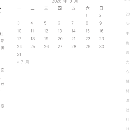
2026 年 8 月
一
二
三
四
五
六
日
2
1
2
3
4
5
6
7
8
9
No
10
11
12
13
14
15
16
中
斯社
17
18
19
20
21
22
23
努斯
創
24
25
26
27
28
29
30
作備
實
31
有
« 7 月
尤
方面
心
誠
桃
；並
桃
方
資
溝
為臺
社
社
計