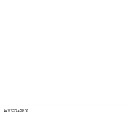
在
6
|
留言功能已關閉
〈20160606-
尤
努