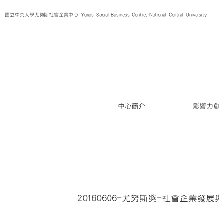
Skip
國立中央大學尤努斯社會企業中心 Yunus Social Business Centre, National Central University
to
content
中心簡介
影響力
20160606-尤努斯獎-社會企業發