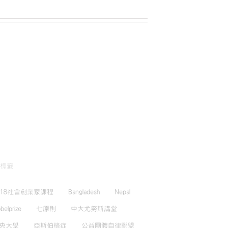
標籤
018社會創業家課程
Bangladesh
Nepal
belprize
七原則
中大尤努斯講堂
央大學
亞斯伯格症
公益團體自律聯盟