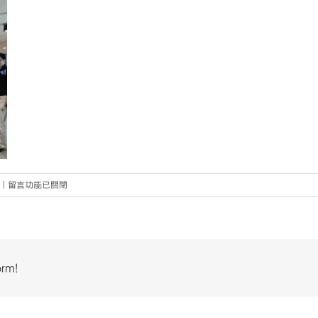
在
|
留言功能已關閉
〈2018.07.10
社
創
家
課
orm!
程：
社
企