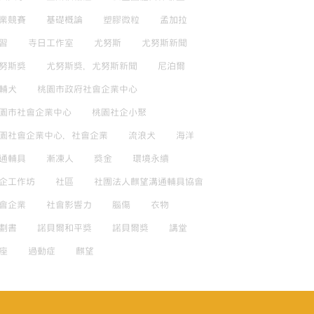
業競賽
基礎概論
塑膠微粒
孟加拉
習
寺日工作室
尤努斯
尤努斯新聞
努斯獎
尤努斯獎，尤努斯新聞
尼泊爾
輔犬
桃園市政府社會企業中心
園市社會企業中心
桃園社企小聚
園社會企業中心，社會企業
流浪犬
海洋
通輔具
漸凍人
獎金
環境永續
企工作坊
社區
社團法人麒望溝通輔具協會
會企業
社會影響力
腦傷
衣物
劃書
諾貝爾和平獎
諾貝爾獎
講堂
座
過動症
麒望