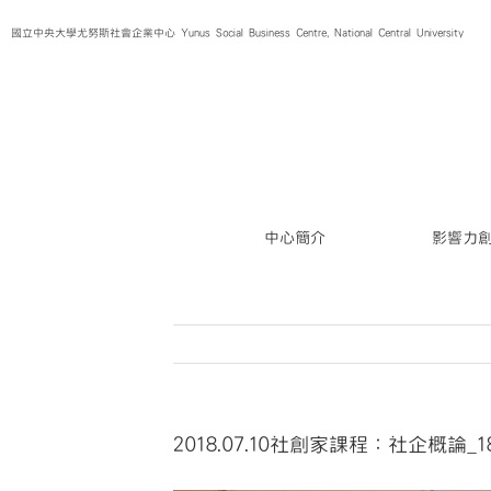
Skip
國立中央大學尤努斯社會企業中心 Yunus Social Business Centre, National Central University
to
content
中心簡介
影響力
2018.07.10社創家課程：社企概論_180