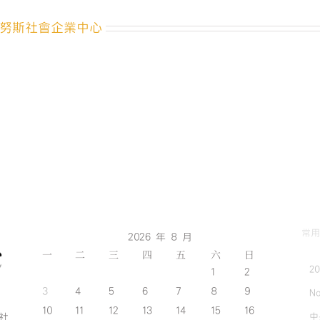
概
論
努斯社會企業中心
_180718_0010〉
中
常用
2026 年 8 月
一
二
三
四
五
六
日
2
1
2
3
4
5
6
7
8
9
No
10
11
12
13
14
15
16
中
斯社