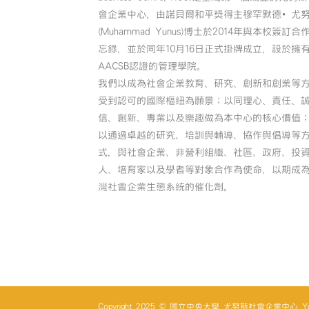
會企業中心，由諾貝爾和平獎得主穆罕默德•尤
(Muhammad Yunus)博士於2014年與本校簽訂合
忘錄，並於同年10月16日正式掛牌成立，設於擁
AACSB認證的管理學院。
我們以成為社會企業教育、研究、創新和創業等
受到認可的國際樞紐為願景；以同理心、責任、
信、創新、專業以及樂趣做為本中心的核心價值
以通過卓越的研究、培訓與輔導、協作與倡導等
式，與社會企業、非營利組織、社區、政府、投
人、培育家以及學者等對象合作為使命，以期成
灣社會企業生態系統的催化劑。
Copyright 2025 © 國立中央大學 尤努斯社會企業中心 Yunus So