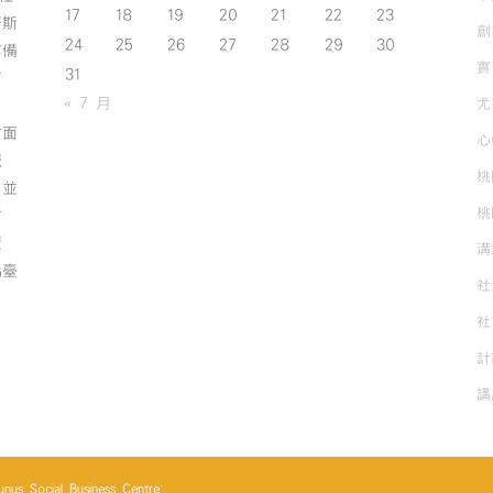
17
18
19
20
21
22
23
努斯
創
24
25
26
27
28
29
30
作備
實
31
有
« 7 月
尤
方面
心
誠
桃
；並
桃
方
資
溝
為臺
社
社
計
講
cial Business Centre