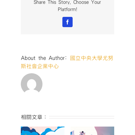
會
Share This Story, Choose Your
企
Platform!
業
創
Facebook
業
競
賽
🔥
還
About the Author:
國立中央大學尤努
在
猶
斯社會企業中心
豫
嗎，
再
晚
就
來
不
及
相關文章：
囉？！〉
中