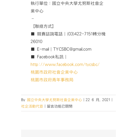
執行單位：國立中央大學尤努斯社會企
業中心
–
【聯絡方式】
■ 競賽諮詢電話｜(03)422-7151轉分機
26010
■ E-mail｜TYCSBC@gmail.com
■ Facebook私訊｜
http://www.facebook.com/tycsbc/
桃園市政府社會企業中心
桃園市政府青年事務局
By
國立中央大學尤努斯社會企業中心
|
22 6 月, 2021
|
在
社企活動代宣
|
留言功能已關閉
〈2021
桃
園
社