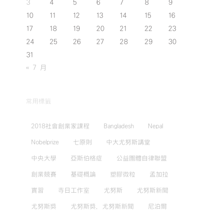
3
4
5
6
7
8
9
10
11
12
13
14
15
16
17
18
19
20
21
22
23
24
25
26
27
28
29
30
31
« 7 月
常用標籤
2018社會創業家課程
Bangladesh
Nepal
Nobelprize
七原則
中大尤努斯講堂
中央大學
亞斯伯格症
公益團體自律聯盟
創業競賽
基礎概論
塑膠微粒
孟加拉
實習
寺日工作室
尤努斯
尤努斯新聞
尤努斯獎
尤努斯獎，尤努斯新聞
尼泊爾