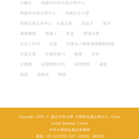
心輔犬
桃園市政府社會企業中心
桃園市社會企業中心
桃園社企小聚
桃園社會企業中心，社會企業
流浪犬
海洋
溝通輔具
漸凍人
獎金
環境永續
社企工作坊
社區
社團法人麒望溝通輔具協會
社會企業
社會影響力
腦傷
衣物
計劃書
諾貝爾和平獎
諾貝爾獎
講堂
講座
過動症
麒望
Copyright 2025 © 國立中央大學 尤努斯社會企業中心 Yunus
Social Business Centre
中央大學隱私權政策聲明
電話: 03-4227151 EXT. 26010、66030