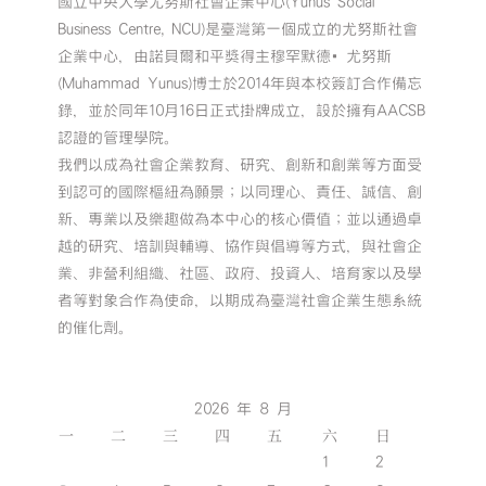
國立中央大學尤努斯社會企業中心(Yunus Social
Business Centre, NCU)是臺灣第一個成立的尤努斯社會
企業中心，由諾貝爾和平獎得主穆罕默德•尤努斯
(Muhammad Yunus)博士於2014年與本校簽訂合作備忘
錄，並於同年10月16日正式掛牌成立，設於擁有AACSB
認證的管理學院。
我們以成為社會企業教育、研究、創新和創業等方面受
到認可的國際樞紐為願景；以同理心、責任、誠信、創
新、專業以及樂趣做為本中心的核心價值；並以通過卓
越的研究、培訓與輔導、協作與倡導等方式，與社會企
業、非營利組織、社區、政府、投資人、培育家以及學
者等對象合作為使命，以期成為臺灣社會企業生態系統
的催化劑。
2026 年 8 月
一
二
三
四
五
六
日
1
2