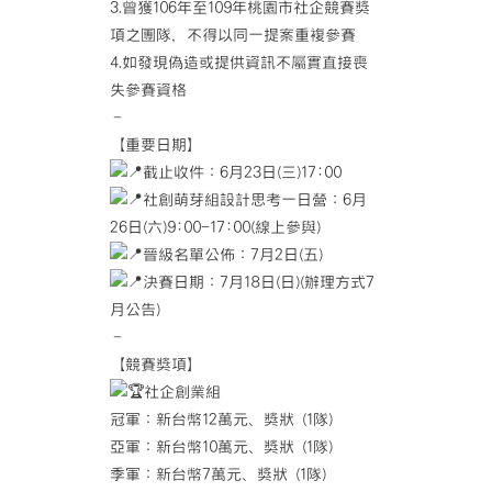
3.曾獲106年至109年桃園市社企競賽獎
項之團隊，不得以同一提案重複參賽
4.如發現偽造或提供資訊不屬實直接喪
失參賽資格
–
【重要日期】
截止收件：6月23日(三)17:00
社創萌芽組設計思考一日營：6月
26日(六)9:00-17:00(線上參與)
晉級名單公佈：7月2日(五)
決賽日期：7月18日(日)(辦理方式7
月公告)
–
【競賽獎項】
社企創業組
冠軍：新台幣12萬元、獎狀 (1隊)
亞軍：新台幣10萬元、獎狀 (1隊)
季軍：新台幣7萬元、獎狀 (1隊)