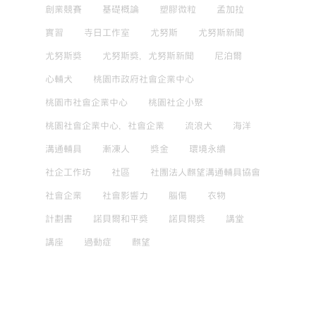
創業競賽
基礎概論
塑膠微粒
孟加拉
實習
寺日工作室
尤努斯
尤努斯新聞
尤努斯獎
尤努斯獎，尤努斯新聞
尼泊爾
心輔犬
桃園市政府社會企業中心
桃園市社會企業中心
桃園社企小聚
桃園社會企業中心，社會企業
流浪犬
海洋
溝通輔具
漸凍人
獎金
環境永續
社企工作坊
社區
社團法人麒望溝通輔具協會
社會企業
社會影響力
腦傷
衣物
計劃書
諾貝爾和平獎
諾貝爾獎
講堂
講座
過動症
麒望