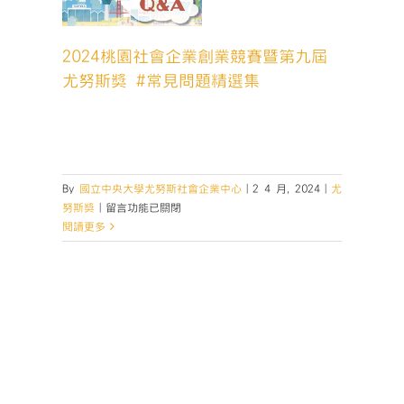
斯獎 #
精選集
2024桃園社會企業創業競賽暨第九屆
斯獎
尤努斯獎 #常見問題精選集
­ ­
By
國立中央大學尤努斯社會企業中心
|
2 4 月, 2024
|
尤
在
努斯獎
|
留言功能已關閉
〈2024
閱讀更多
桃
園
社
會
企
業
創
業
競