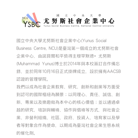
賽
暨
第
九
屆
尤
國立中央大學尤努斯社會企業中心(Yunus Social
努
Business Centre, NCU)是臺灣第一個成立的尤努斯社會
斯
獎
企業中心，由諾貝爾和平獎得主穆罕默德•尤努斯
#
(Muhammad Yunus)博士於2014年與本校簽訂合作備忘
常
錄，並於同年10月16日正式掛牌成立，設於擁有AACSB
見
認證的管理學院。
問
我們以成為社會企業教育、研究、創新和創業等方面受
題
到認可的國際樞紐為願景；以同理心、責任、誠信、創
精
選
新、專業以及樂趣做為本中心的核心價值；並以通過卓
集〉
越的研究、培訓與輔導、協作與倡導等方式，與社會企
中
業、非營利組織、社區、政府、投資人、培育家以及學
者等對象合作為使命，以期成為臺灣社會企業生態系統
的催化劑。