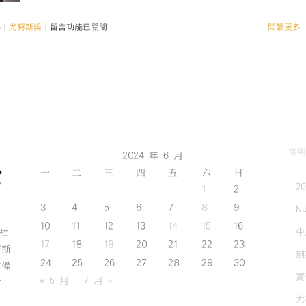
在
4
|
尤努斯獎
|
留言功能已關閉
閱讀更多
〈2024
桃
園
社
會
企
業
創
常用
業
2024 年 6 月
競
一
二
三
四
五
六
日
賽
2
1
2
暨
3
4
5
6
7
8
9
No
第
10
11
12
13
14
15
16
九
中
斯社
屆
17
18
19
20
21
22
23
努斯
創
尤
24
25
26
27
28
29
30
作備
努
實
« 5 月
7 月 »
有
斯
奬
尤