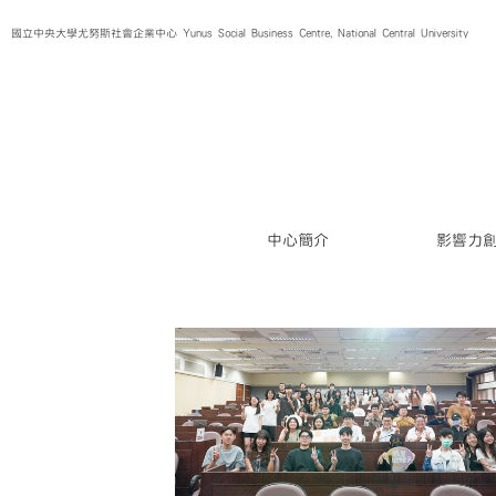
Skip
國立中央大學尤努斯社會企業中心 Yunus Social Business Centre, National Central University
to
content
中心簡介
影響力
業創業競賽暨第九屆
作坊 #07】 設計
）（下）
斯獎