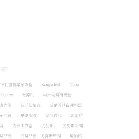
標籤
018社會創業家課程
Bangladesh
Nepal
belprize
七原則
中大尤努斯講堂
央大學
亞斯伯格症
公益團體自律聯盟
業競賽
基礎概論
塑膠微粒
孟加拉
習
寺日工作室
尤努斯
尤努斯新聞
努斯獎
尤努斯獎，尤努斯新聞
尼泊爾