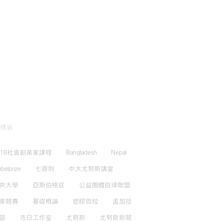
標籤
018社會創業家課程
Bangladesh
Nepal
belprize
七原則
中大尤努斯講堂
央大學
亞斯伯格症
公益團體自律聯盟
業競賽
基礎概論
塑膠微粒
孟加拉
習
寺日工作室
尤努斯
尤努斯新聞