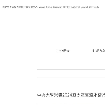
Skip
國立中央大學尤努斯社會企業中心 Yunus Social Business Centre, National Central University
to
content
中心簡介
影響力
中央大學榮獲2024亞太暨臺灣永續行