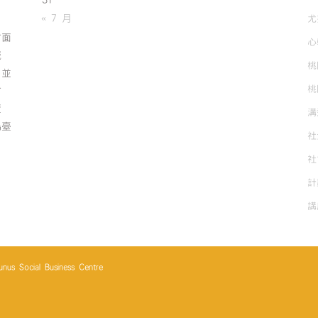
31
有
« 7 月
尤
方面
心
誠
桃
；並
桃
方
資
溝
為臺
社
社
計
講
cial Business Centre