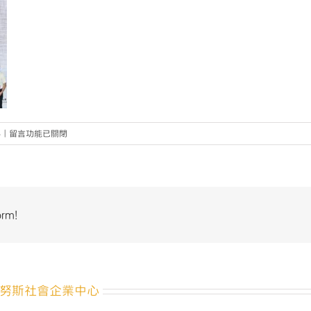
在
4
|
留言功能已關閉
〈中
央
大
學
榮
orm!
獲
2024
亞
太
暨
努斯社會企業中心
臺
灣