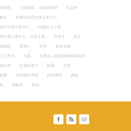
努斯獎
尤努斯獎，尤努斯新聞
尼泊爾
輔犬
桃園市政府社會企業中心
園市社會企業中心
桃園社企小聚
園社會企業中心，社會企業
流浪犬
海洋
通輔具
漸凍人
獎金
環境永續
企工作坊
社區
社團法人麒望溝通輔具協會
會企業
社會影響力
腦傷
衣物
劃書
諾貝爾和平獎
諾貝爾獎
講堂
座
過動症
麒望
Facebook
Rss
Email: