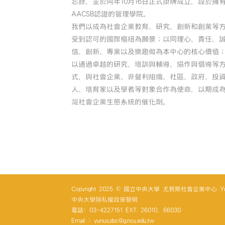
忘錄，並於同年10月16日正式掛牌成立，設於擁
AACSB認證的管理學院。
我們以成為社會企業教育、研究、創新和創業等
受到認可的國際樞紐為願景；以同理心、責任、
信、創新、專業以及樂趣做為本中心的核心價值
以通過卓越的研究、培訓與輔導、協作與倡導等
式，與社會企業、非營利組織、社區、政府、投
人、培育家以及學者等對象合作為使命，以期成
灣社會企業生態系統的催化劑。
Copyright 2025 © 國立中央大學 尤努斯社會企業中心 Yunus So
中央大學隱私權政策聲明
電話: 03-4227151 EXT. 26010、66030
Email : yunus.sbc@g.ncu.edu.tw