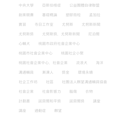
中央大學
亞斯伯格症
公益團體自律聯盟
創業競賽
基礎概論
塑膠微粒
孟加拉
實習
寺日工作室
尤努斯
尤努斯新聞
尤努斯獎
尤努斯獎，尤努斯新聞
尼泊爾
心輔犬
桃園市政府社會企業中心
桃園市社會企業中心
桃園社企小聚
桃園社會企業中心，社會企業
流浪犬
海洋
溝通輔具
漸凍人
獎金
環境永續
社企工作坊
社區
社團法人麒望溝通輔具協會
社會企業
社會影響力
腦傷
衣物
計劃書
諾貝爾和平獎
諾貝爾獎
講堂
講座
過動症
麒望