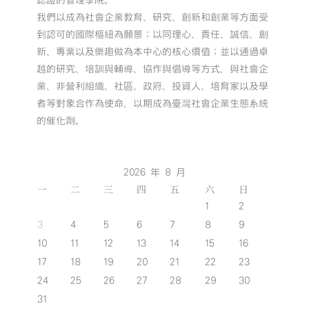
認證的管理學院。
我們以成為社會企業教育、研究、創新和創業等方面受
到認可的國際樞紐為願景；以同理心、責任、誠信、創
新、專業以及樂趣做為本中心的核心價值；並以通過卓
越的研究、培訓與輔導、協作與倡導等方式，與社會企
業、非營利組織、社區、政府、投資人、培育家以及學
者等對象合作為使命，以期成為臺灣社會企業生態系統
的催化劑。
2026 年 8 月
一
二
三
四
五
六
日
1
2
3
4
5
6
7
8
9
10
11
12
13
14
15
16
17
18
19
20
21
22
23
24
25
26
27
28
29
30
31