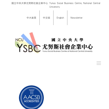
Skip
國立中央大學尤努斯社會企業中心 Yunus Social Business Centre, National Central
University
to
content
中大首頁
中文版
English
Newsletter