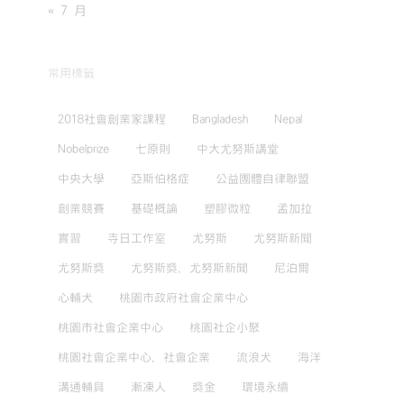
« 7 月
常用標籤
2018社會創業家課程
Bangladesh
Nepal
Nobelprize
七原則
中大尤努斯講堂
中央大學
亞斯伯格症
公益團體自律聯盟
創業競賽
基礎概論
塑膠微粒
孟加拉
實習
寺日工作室
尤努斯
尤努斯新聞
尤努斯獎
尤努斯獎，尤努斯新聞
尼泊爾
心輔犬
桃園市政府社會企業中心
桃園市社會企業中心
桃園社企小聚
桃園社會企業中心，社會企業
流浪犬
海洋
溝通輔具
漸凍人
獎金
環境永續