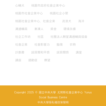
心輔犬
桃園市政府社會企業中心
桃園市社會企業中心
桃園社企小聚
桃園社會企業中心，社會企業
流浪犬
海洋
溝通輔具
漸凍人
獎金
環境永續
社企工作坊
社區
社團法人麒望溝通輔具協會
社會企業
社會影響力
腦傷
衣物
計劃書
諾貝爾和平獎
諾貝爾獎
講堂
講座
過動症
麒望
Copyright 2025 © 國立中央大學 尤努斯社會企業中心 Yunus
Social Business Centre
中央大學隱私權政策聲明