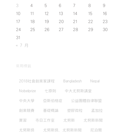
3
4
5
6
7
8
9
10
11
12
13
14
15
16
17
18
19
20
21
22
23
24
25
26
27
28
29
30
31
« 7 月
常用標籤
2018社會創業家課程
Bangladesh
Nepal
Nobelprize
七原則
中大尤努斯講堂
中央大學
亞斯伯格症
公益團體自律聯盟
創業競賽
基礎概論
塑膠微粒
孟加拉
實習
寺日工作室
尤努斯
尤努斯新聞
尤努斯獎
尤努斯獎，尤努斯新聞
尼泊爾