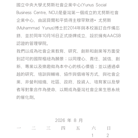
國立中央大學尤努斯社會企業中心(Yunus Social
Business Centre, NCU)是臺灣第一個成立的尤努斯社會
企業中心，由諾貝爾和平獎得主穆罕默德•尤努斯
(Muhammad Yunus)博士於2014年與本校簽訂合作備忘
錄，並於同年10月16日正式掛牌成立，設於擁有AACSB
認證的管理學院。
我們以成為社會企業教育、研究、創新和創業等方面受
到認可的國際樞紐為願景；以同理心、責任、誠信、創
新、專業以及樂趣做為本中心的核心價值；並以通過卓
越的研究、培訓與輔導、協作與倡導等方式，與社會企
業、非營利組織、社區、政府、投資人、培育家以及學
者等對象合作為使命，以期成為臺灣社會企業生態系統
的催化劑。
2026 年 8 月
一
二
三
四
五
六
日
1
2