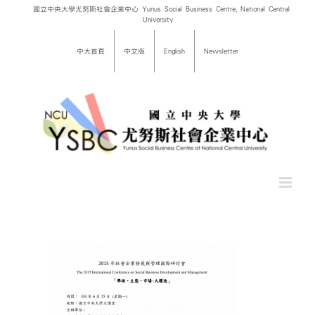
Skip
國立中央大學尤努斯社會企業中心 Yunus Social Business Centre, National Central
University
to
content
中大首頁
中文版
English
Newsletter