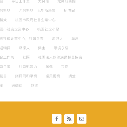
習
寺日工作室
尤努斯
尤努斯新聞
努斯獎
尤努斯獎，尤努斯新聞
尼泊爾
輔犬
桃園市政府社會企業中心
園市社會企業中心
桃園社企小聚
園社會企業中心，社會企業
流浪犬
海洋
通輔具
漸凍人
獎金
環境永續
企工作坊
社區
社團法人麒望溝通輔具協會
會企業
社會影響力
腦傷
衣物
劃書
諾貝爾和平獎
諾貝爾獎
講堂
座
過動症
麒望
Facebook
Rss
Email: