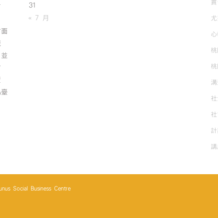
實
31
有
« 7 月
尤
方面
心
誠
桃
；並
桃
方
資
溝
為臺
社
社
計
講
cial Business Centre