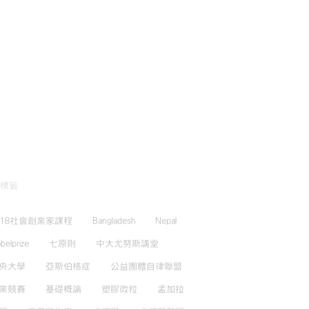
標籤
018社會創業家課程
Bangladesh
Nepal
belprize
七原則
中大尤努斯講堂
央大學
亞斯伯格症
公益團體自律聯盟
業競賽
基礎概論
塑膠微粒
孟加拉