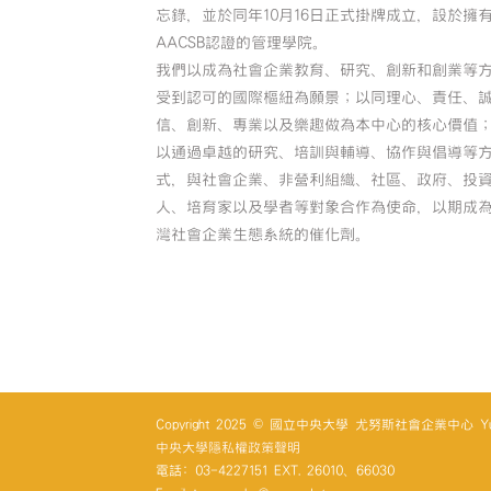
忘錄，並於同年10月16日正式掛牌成立，設於擁
AACSB認證的管理學院。
我們以成為社會企業教育、研究、創新和創業等
受到認可的國際樞紐為願景；以同理心、責任、
信、創新、專業以及樂趣做為本中心的核心價值
以通過卓越的研究、培訓與輔導、協作與倡導等
式，與社會企業、非營利組織、社區、政府、投
人、培育家以及學者等對象合作為使命，以期成
灣社會企業生態系統的催化劑。
Copyright 2025 © 國立中央大學 尤努斯社會企業中心 Yunus So
中央大學隱私權政策聲明
電話: 03-4227151 EXT. 26010、66030