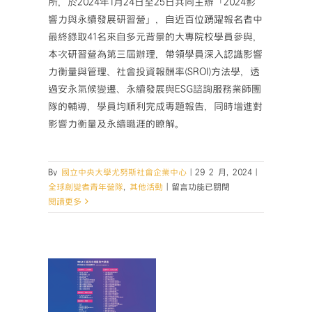
所，於2024年1月24日至25日共同主辦「2024影
始
徵
響力與永續發展研習營」，自近百位踴躍報名者中
件
最終錄取41名來自多元背景的大專院校學員參與，
囉！
本次研習營為第三屆辦理，帶領學員深入認識影響
🎊】〉
力衡量與管理、社會投資報酬率(SROI)方法學，透
中
過安永氣候變遷、永續發展與ESG諮詢服務業師團
隊的輔導，學員均順利完成專題報告，同時增進對
影響力衡量及永續職涯的瞭解。
By
國立中央大學尤努斯社會企業中心
|
29 2 月, 2024
|
在
全球創變者青年營隊
,
其他活動
|
留言功能已關閉
〈中
閱讀更多
大
與
聲公
安
，永續
永
024
攜
永續風險
手
重磅登
舉