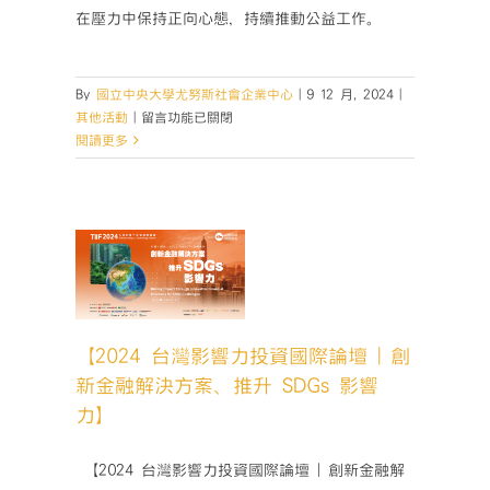
在壓力中保持正向心態，持續推動公益工作。
By
國立中央大學尤努斯社會企業中心
|
9 12 月, 2024
|
在
其他活動
|
留言功能已關閉
〈第
閱讀更多
六
屆
公
益
 台灣影
傳
國際論
播
新金融解
獎
、推升
頒
影響力】
獎
【2024 台灣影響力投資國際論壇 | 創
活動
典
新金融解決方案、推升 SDGs 影響
禮
力】
暨
午
宴
­ 【2024 台灣影響力投資國際論壇 | 創新金融解
圓