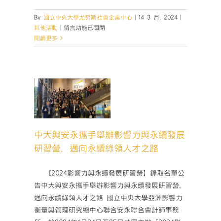
By
國立中央大學尤努斯社會企業中心
|
14 3 月, 2024
|
在
其他活動
|
留言功能已關閉
〈協
閱讀更多
宣
大
聲
永攜手
公
力與永
【🎊
習營，
2024
綠領人
年
亞
路
太
中大與安永攜手舉辦影響力與永續發展
青年營隊
社
活動
研習營，邁向永續綠領人才之路
會
創
新
­ 【2024影響力與永續發展研習營】錄取名單公
合
告中大與安永攜手舉辦影響力與永續發展研習營，
作
邁向永續綠領人才之路 國立中央大學亞洲影響力
獎
衡量與管理研究總中心聯合安永聯合會計師事務
開