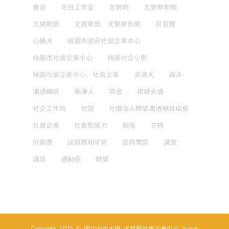
實習
寺日工作室
尤努斯
尤努斯新聞
尤努斯獎
尤努斯獎，尤努斯新聞
尼泊爾
心輔犬
桃園市政府社會企業中心
桃園市社會企業中心
桃園社企小聚
桃園社會企業中心，社會企業
流浪犬
海洋
溝通輔具
漸凍人
獎金
環境永續
社企工作坊
社區
社團法人麒望溝通輔具協會
社會企業
社會影響力
腦傷
衣物
計劃書
諾貝爾和平獎
諾貝爾獎
講堂
講座
過動症
麒望
Copyright 2025 © 國立中央大學 尤努斯社會企業中心 Yunus