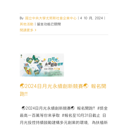
融
解
決
By
國立中央大學尤努斯社會企業中心
|
4 10 月, 2024
|
方
在
其他活動
|
留言功能已關閉
案、
〈🌏
閱讀更多
推
2024
升
日
SDGs
月
影
光
響
永
4日月光永
力】〉
續
中
賽🌏
創
跑‼️
新
活動
競
🌏2024日月光永續創新競賽🌏 報名開
賽
跑‼️
🌏
「中
大
­ 🌏2024日月光永續創新競賽🌏 報名開跑‼️ #獎金
場
最高一百萬等你來爭取 #報名至10月31日截止 日
說
月光投控持續鼓勵建構多元創業的環境，為扶植新
明