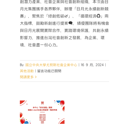
創潛力產業、社會企業與社會創新組織，本次由日
會〉
月光集團攜手各界夥伴，辦理「日月光永續創新競
中
賽」，聚焦於「綠創低碳🌿」、「循環經濟♻️」兩
大指標，鼓勵新創進行提案🗨️，績優團隊將有機會
與日月光展開實際合作，實踐環境保護，共創永續
影響力，推進台灣社會創新之發展，為企業、環
境、社會盡一份心力。
By
國立中央大學尤努斯社會企業中心
|
16 9 月, 2024
|
在
其他活動
|
留言功能已關閉
〈🌏
閱讀更多
2024
日
月
光
心「好
永
團隊通
續
rt創新創
創
一階段
新