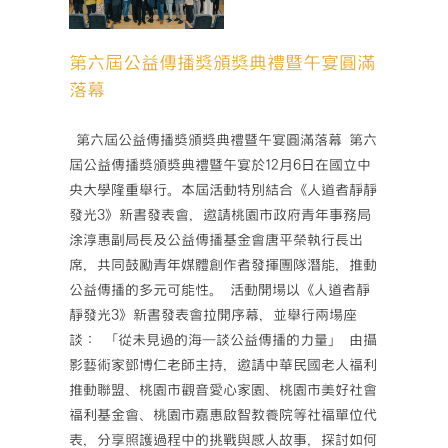
落幕
活動
第六屆公益傳播獎頒獎典禮暨午宴圓滿
落幕
­ 第六屆公益傳播獎頒獎典禮暨午宴圓滿落幕 第六
屆公益傳播獎頒獎典禮暨午宴於12月6日在國立中
央大學隆重舉行。本屆活動特別結合《人道者靜靜
發光3》新書發表會，邀請桃園市政府青年事務局
涂淳惠副局長及公益傳播基金會唐平榮執行長出
席，共同鼓勵青年媒體創作者發揮團隊潛能，推動
公益傳播的多元可能性。 活動開場以《人道者靜
靜發光3》新書發表會拉開序幕，並舉行兩場座
談： 「從未見過的海—談公益傳播的力量」 由攝
影藝術家鄧博仁老師主持，邀請中華民國老人福利
推動聯盟、桃園市觀音愛心家園、桃園市美好社會
福利基金會、桃園市嘉惠啟智教養院等社福單位代
表，分享照護過程中的挑戰與感人故事，探討如何