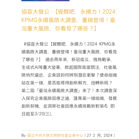
辦
重大風
影
見了哪
協宣大聲公 【覺醒吧，永續力！2024
響
】
KPMG永續風險大調查，重磅登場！臺
力
活動
灣重大風險，你看見了哪些？】
與
永
續
­ #協宣大聲公【覺醒吧，永續力！2024 KPMG永
發
續風險大調查，重磅登場！臺灣重大風險，你看見
展
了哪些？】 過去兩年來，新冠疫災、俄烏戰爭、
研
生成式AI等重大變革，掀起國際高度關注，社會風
習
營，
險悄然逼近，企業該如何辨別潛在衝擊？使命組織
邁
站在第一線，是否能尋得創新解方、扭轉新局？
向
第二屆「臺灣永續風險大調查」來了！本次調查深
永
入探究企業風險因應之道，匯集第一線組織，發展
續
創新契機，並洞察社會因應永續挑戰新對策💪 即
綠
領
日起至3/20(三)，
人
才
之
By
國立中央大學尤努斯社會企業中心
|
27 2 月, 2024
|