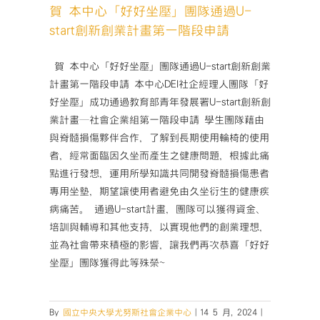
請
競
賀 本中心「好好坐壓」團隊通過U-
活動
賽
start創新創業計畫第一階段申請
🌏
報
名
­ 賀 本中心「好好坐壓」團隊通過U-start創新創業
開
計畫第一階段申請 本中心DEI社企經理人團隊「好
跑‼️〉
好坐壓」成功通過教育部青年發展署U-start創新創
中
業計畫─社會企業組第一階段申請 學生團隊藉由
與脊髓損傷夥伴合作，了解到長期使用輪椅的使用
者，經常面臨因久坐而產生之健康問題，根據此痛
點進行發想，運用所學知識共同開發脊髓損傷患者
專用坐墊，期望讓使用者避免由久坐衍生的健康疾
病痛苦。 通過U-start計畫，團隊可以獲得資金、
培訓與輔導和其他支持，以實現他們的創業理想，
並為社會帶來積極的影響，讓我們再次恭喜「好好
坐壓」團隊獲得此等殊榮~
By
國立中央大學尤努斯社會企業中心
|
14 5 月, 2024
|