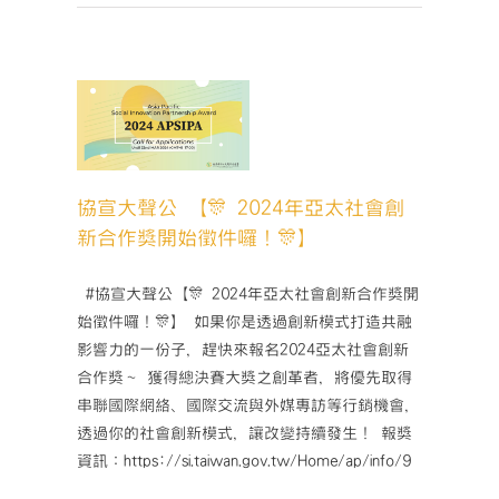
第
【專
一
題
階
座
段
談】
聲公
申
💡
024年亞
請〉
影
新合作
中
響
件囉！
力
】
衡
協宣大聲公 【🎊 2024年亞太社會創
活動
量
新合作獎開始徵件囉！🎊】
與
管
理
­ #協宣大聲公【🎊 2024年亞太社會創新合作獎開
IMM
始徵件囉！🎊】 如果你是透過創新模式打造共融
x
影響力的一份子，趕快來報名2024亞太社會創新
影
合作獎～ 獲得總決賽大獎之創革者，將優先取得
響
串聯國際網絡、國際交流與外媒專訪等行銷機會，
力
投
透過你的社會創新模式，讓改變持續發生！ 報獎
資〉
資訊：https://si.taiwan.gov.tw/Home/ap/info/9
中