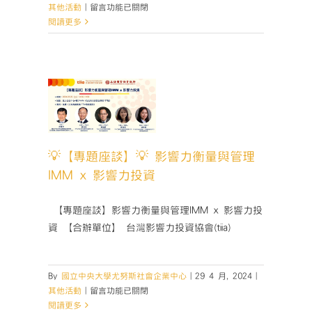
在
其他活動
|
留言功能已關閉
〈賀
閱讀更多
本
中
心
「好
題座談】
好
響力衡量
坐
MM x
壓」
投資
團
隊
💡【專題座談】💡 影響力衡量與管理
活動
通
IMM x 影響力投資
過
U-
­ 【專題座談】影響力衡量與管理IMM x 影響力投
start
創
資 【合辦單位】 台灣影響力投資協會(tiia)
新
創
業
By
國立中央大學尤努斯社會企業中心
|
29 4 月, 2024
|
計
在
其他活動
|
留言功能已關閉
畫
〈💡
閱讀更多