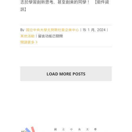
重
志於學習創新思考、甚至創業的同學！ 【徵件資
磅
訊】
登
場！
臺
By
國立中央大學尤努斯社會企業中心
|
15 1 月, 2024
|
灣
在
其他活動
|
留言功能已關閉
重
〈協
閱讀更多
大
宣
風
大
險，
聲
你
公
看
【2023
LOAD MORE POSTS
見
保
了
誠
哪
創
些？】〉
新
中
智
造
所】〉
中