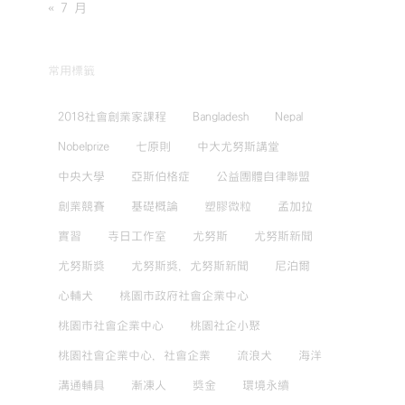
« 7 月
常用標籤
2018社會創業家課程
Bangladesh
Nepal
Nobelprize
七原則
中大尤努斯講堂
中央大學
亞斯伯格症
公益團體自律聯盟
創業競賽
基礎概論
塑膠微粒
孟加拉
實習
寺日工作室
尤努斯
尤努斯新聞
尤努斯獎
尤努斯獎，尤努斯新聞
尼泊爾
心輔犬
桃園市政府社會企業中心
桃園市社會企業中心
桃園社企小聚
桃園社會企業中心，社會企業
流浪犬
海洋
溝通輔具
漸凍人
獎金
環境永續