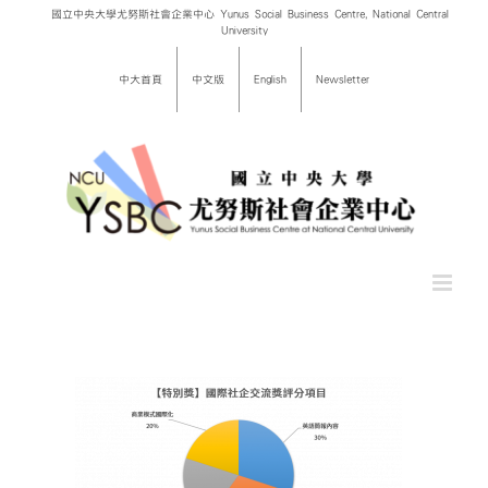
Skip
國立中央大學尤努斯社會企業中心 Yunus Social Business Centre, National Central
University
to
content
中大首頁
中文版
English
Newsletter