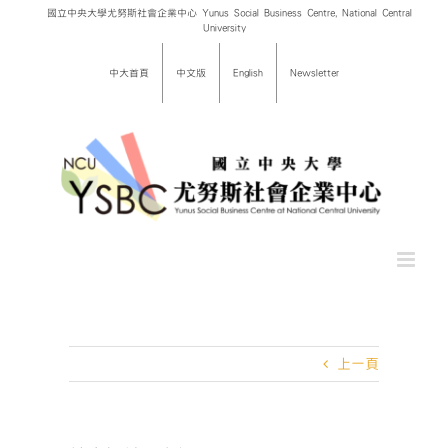
Skip
國立中央大學尤努斯社會企業中心 Yunus Social Business Centre, National Central
University
to
content
中大首頁
中文版
English
Newsletter
上一頁