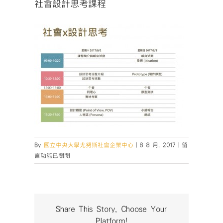
社會設計思考課程
在
By
國立中央大學尤努斯社會企業中心
|
8 8 月, 2017
|
留
〈社
言功能已關閉
會
設
計
思
考
Share This Story, Choose Your
課
Platform!