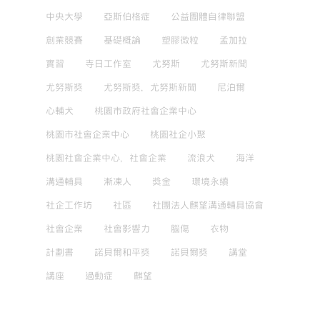
中央大學
亞斯伯格症
公益團體自律聯盟
創業競賽
基礎概論
塑膠微粒
孟加拉
實習
寺日工作室
尤努斯
尤努斯新聞
尤努斯獎
尤努斯獎，尤努斯新聞
尼泊爾
心輔犬
桃園市政府社會企業中心
桃園市社會企業中心
桃園社企小聚
桃園社會企業中心，社會企業
流浪犬
海洋
溝通輔具
漸凍人
獎金
環境永續
社企工作坊
社區
社團法人麒望溝通輔具協會
社會企業
社會影響力
腦傷
衣物
計劃書
諾貝爾和平獎
諾貝爾獎
講堂
講座
過動症
麒望