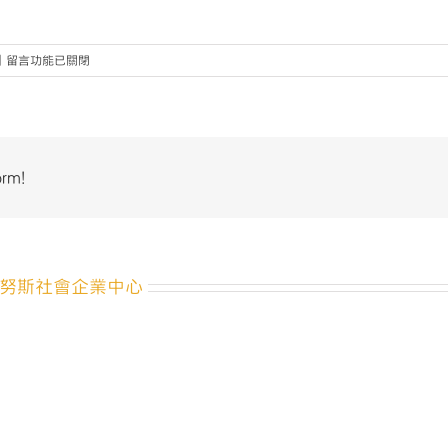
在
|
留言功能已關閉
〈2018
社
會
x
設
orm!
計
思
考
營
隊
努斯社會企業中心
_
活
動
簡
章〉
中