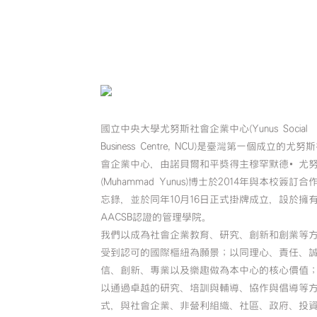
國立中央大學尤努斯社會企業中心(Yunus Social
Business Centre, NCU)是臺灣第一個成立的尤努
會企業中心，由諾貝爾和平獎得主穆罕默德•尤
(Muhammad Yunus)博士於2014年與本校簽訂合
忘錄，並於同年10月16日正式掛牌成立，設於擁
AACSB認證的管理學院。
我們以成為社會企業教育、研究、創新和創業等
受到認可的國際樞紐為願景；以同理心、責任、
信、創新、專業以及樂趣做為本中心的核心價值
以通過卓越的研究、培訓與輔導、協作與倡導等
式，與社會企業、非營利組織、社區、政府、投