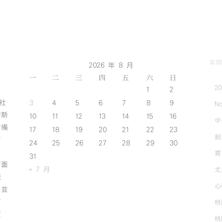
常用
2026 年 8 月
一
二
三
四
五
六
日
2
1
2
斯社
3
4
5
6
7
8
9
No
努斯
10
11
12
13
14
15
16
中
作備
17
18
19
20
21
22
23
創
有
24
25
26
27
28
29
30
實
31
方面
« 7 月
尤
誠
心
；並
方
桃
資
桃