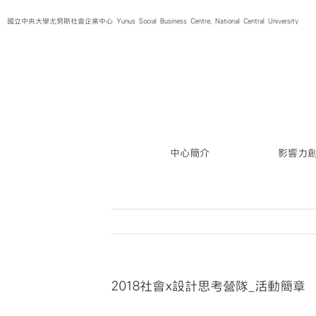
Skip
國立中央大學尤努斯社會企業中心 Yunus Social Business Centre, National Central University
to
content
中心簡介
影響力
2018社會x設計思考營隊_活動簡章