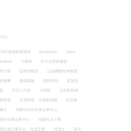
標籤
018社會創業家課程
Bangladesh
Nepal
belprize
七原則
中大尤努斯講堂
央大學
亞斯伯格症
公益團體自律聯盟
業競賽
基礎概論
塑膠微粒
孟加拉
習
寺日工作室
尤努斯
尤努斯新聞
努斯獎
尤努斯獎，尤努斯新聞
尼泊爾
輔犬
桃園市政府社會企業中心
園市社會企業中心
桃園社企小聚
園社會企業中心，社會企業
流浪犬
海洋