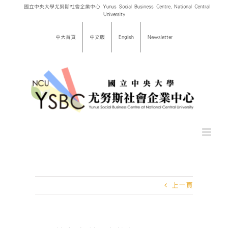
Skip
國立中央大學尤努斯社會企業中心 Yunus Social Business Centre, National Central
University
to
content
中大首頁
中文版
English
Newsletter
上一頁