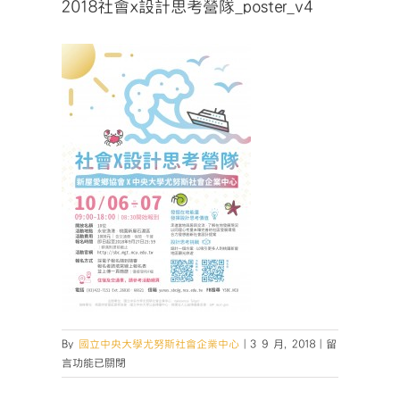
2018社會x設計思考營隊_poster_v4
在
By
國立中央大學尤努斯社會企業中心
|
3 9 月, 2018
|
留
〈2018
言功能已關閉
社
會