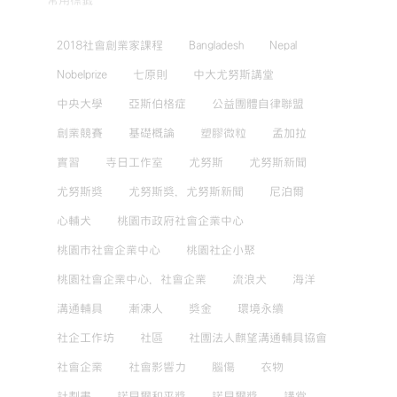
常用標籤
2018社會創業家課程
Bangladesh
Nepal
Nobelprize
七原則
中大尤努斯講堂
中央大學
亞斯伯格症
公益團體自律聯盟
創業競賽
基礎概論
塑膠微粒
孟加拉
實習
寺日工作室
尤努斯
尤努斯新聞
尤努斯獎
尤努斯獎，尤努斯新聞
尼泊爾
心輔犬
桃園市政府社會企業中心
桃園市社會企業中心
桃園社企小聚
桃園社會企業中心，社會企業
流浪犬
海洋
溝通輔具
漸凍人
獎金
環境永續
社企工作坊
社區
社團法人麒望溝通輔具協會
社會企業
社會影響力
腦傷
衣物
計劃書
諾貝爾和平獎
諾貝爾獎
講堂