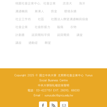
桃園社會企業中心，社會企業
流浪犬
海洋
溝通輔具
漸凍人
獎金
環境永續
社企工作坊
社區
社團法人麒望溝通輔具協會
社會企業
社會影響力
腦傷
衣物
計劃書
諾貝爾和平獎
諾貝爾獎
講堂
講座
過動症
麒望
Copyright 2025 © 國立中央大學 尤努斯社會企業中心 Yunus
Social Business Centre
中央大學隱私權政策聲明
電話: 03-4227151 EXT. 26010、66030
Email : yunus.sbc@g.ncu.edu.tw