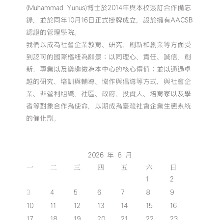
(Muhammad Yunus)博士於2014年與本校簽訂合作備忘
錄，並於同年10月16日正式掛牌成立，設於擁有AACSB
認證的管理學院。
我們以成為社會企業教育、研究、創新和創業等方面受
到認可的國際樞紐為願景；以同理心、責任、誠信、創
新、專業以及樂趣做為本中心的核心價值；並以通過卓
越的研究、培訓與輔導、協作與倡導等方式，與社會企
業、非營利組織、社區、政府、投資人、培育家以及學
者等對象合作為使命，以期成為臺灣社會企業生態系統
的催化劑。
2026 年 8 月
一
二
三
四
五
六
日
1
2
3
4
5
6
7
8
9
10
11
12
13
14
15
16
17
18
19
20
21
22
23