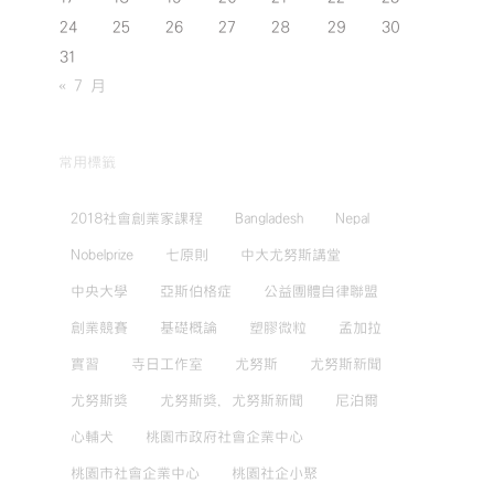
24
25
26
27
28
29
30
31
« 7 月
常用標籤
2018社會創業家課程
Bangladesh
Nepal
Nobelprize
七原則
中大尤努斯講堂
中央大學
亞斯伯格症
公益團體自律聯盟
創業競賽
基礎概論
塑膠微粒
孟加拉
實習
寺日工作室
尤努斯
尤努斯新聞
尤努斯獎
尤努斯獎，尤努斯新聞
尼泊爾
心輔犬
桃園市政府社會企業中心
桃園市社會企業中心
桃園社企小聚