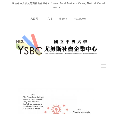
Skip
國立中央大學尤努斯社會企業中心 Yunus Social Business Centre, National Central
University
to
content
中大首頁
中文版
English
Newsletter