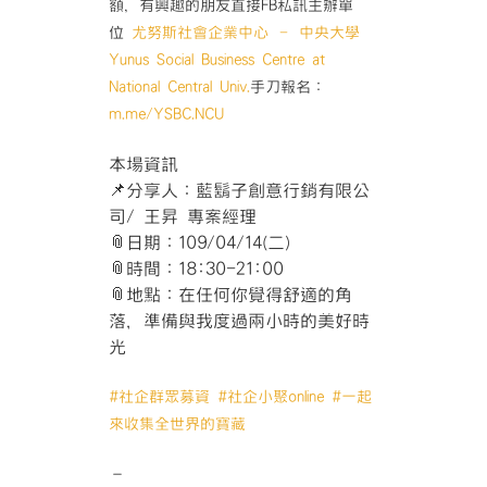
額，有興趣的朋友直接FB私訊主辦單
位
尤努斯社會企業中心 – 中央大學
Yunus Social Business Centre at
National Central Univ.
手刀報名：
m.me/YSBC.NCU
本場資訊
📌
分享人：藍鬍子創意行銷有限公
司/ 王昇 專案經理
📎
日期：109/04/14(二)
📎
時間：18:30-21:00
📎
地點：在任何你覺得舒適的角
落，準備與我度過兩小時的美好時
光
#
社企群眾募資
#
社企小聚online
#
一起
來收集全世界的寶藏
–