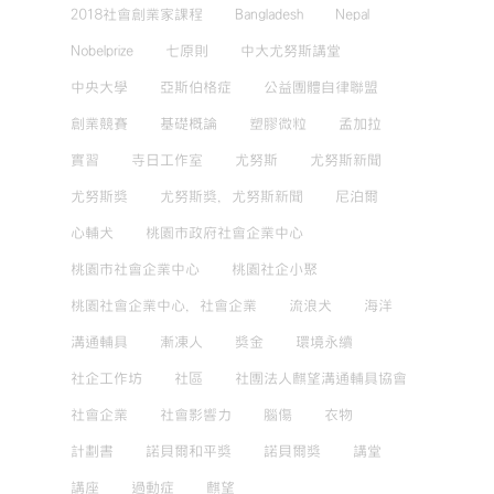
2018社會創業家課程
Bangladesh
Nepal
Nobelprize
七原則
中大尤努斯講堂
中央大學
亞斯伯格症
公益團體自律聯盟
創業競賽
基礎概論
塑膠微粒
孟加拉
實習
寺日工作室
尤努斯
尤努斯新聞
尤努斯獎
尤努斯獎，尤努斯新聞
尼泊爾
心輔犬
桃園市政府社會企業中心
桃園市社會企業中心
桃園社企小聚
桃園社會企業中心，社會企業
流浪犬
海洋
溝通輔具
漸凍人
獎金
環境永續
社企工作坊
社區
社團法人麒望溝通輔具協會
社會企業
社會影響力
腦傷
衣物
計劃書
諾貝爾和平獎
諾貝爾獎
講堂
講座
過動症
麒望