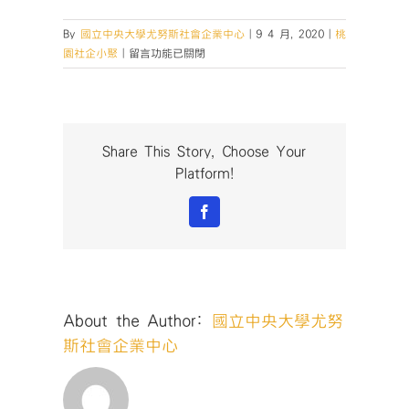
By
國立中央大學尤努斯社會企業中心
|
9 4 月, 2020
|
桃
在
園社企小聚
|
留言功能已關閉
〈【桃
園
社
企
小
Share This Story, Choose Your
聚
Platform!
NO.42】
何
Facebook
謂
群
眾
集
資？
About the Author:
國立中央大學尤努
訂
下
斯社會企業中心
嶄
新
未