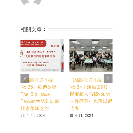
來〉
中
相關文章：
【桃園社企小聚
【桃園社企小聚
【桃園
No.85】創造改變：
No.84｜活動回顧】
No.
The Big Issue
慢飛超人布藝young
崙禾社
Taiwan大誌雜誌的
－零廢棄•也可以很
生提高
社會革新之旅
時尚
27 3 月,
26 4 月, 2024
19 4 月, 2024