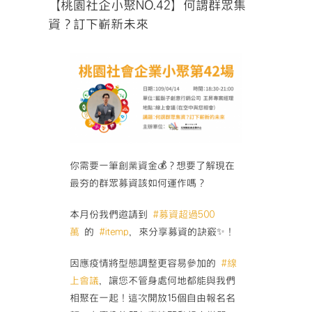
【桃園社企小聚NO.42】何謂群眾集
資？訂下嶄新未來
你需要一筆創業資金
💰
？想要了解現在
最夯的群眾募資該如何運作嗎？
本月份我們邀請到
#
募資超過500
萬
的
#
itemp
，來分享募資的訣竅
✨
！
因應疫情將型態調整更容易參加的
#
線
上會議
，讓您不管身處何地都能與我們
相聚在一起！這次開放15個自由報名名