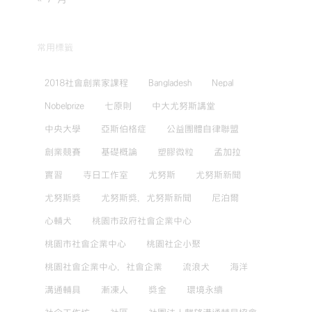
常用標籤
2018社會創業家課程
Bangladesh
Nepal
Nobelprize
七原則
中大尤努斯講堂
中央大學
亞斯伯格症
公益團體自律聯盟
創業競賽
基礎概論
塑膠微粒
孟加拉
實習
寺日工作室
尤努斯
尤努斯新聞
尤努斯獎
尤努斯獎，尤努斯新聞
尼泊爾
心輔犬
桃園市政府社會企業中心
桃園市社會企業中心
桃園社企小聚
桃園社會企業中心，社會企業
流浪犬
海洋
溝通輔具
漸凍人
獎金
環境永續