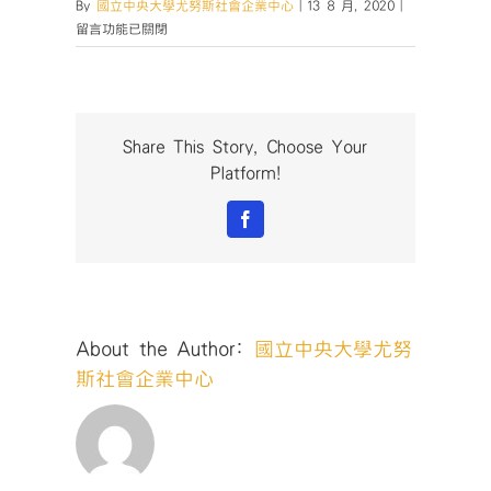
在
By
國立中央大學尤努斯社會企業中心
|
13 8 月, 2020
|
〈【桃
留言功能已關閉
園
社
企
小
聚
Share This Story, Choose Your
No.46】
Platform!
農
遊
Facebook
親
子
活
動
體
About the Author:
國立中央大學尤努
驗
真
斯社會企業中心
實
情
感
創
造