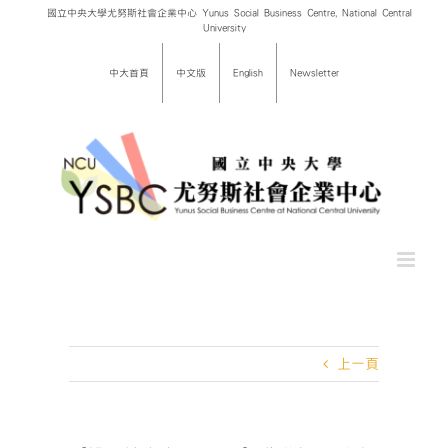
Skip
國立中央大學尤努斯社會企業中心 Yunus Social Business Centre, National Central
University
to
content
中大首頁
中文版
English
Newsletter
上一頁