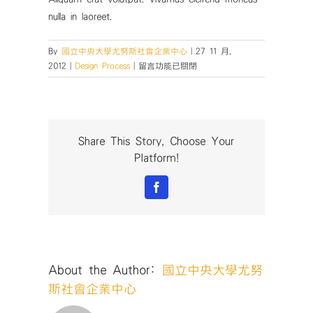
nulla in laoreet.
By
國立中央大學尤努斯社會企業中心
|
27 11 月,
在
2012
|
Design Process
|
留言功能已關閉
〈Vivamus
ullamcorper
nim
sit
amet
Share This Story, Choose Your
consequat
Platform!
laoreet
tortor
Facebook
tortor
dictum
egestas
urna.〉
中
About the Author:
國立中央大學尤努
斯社會企業中心