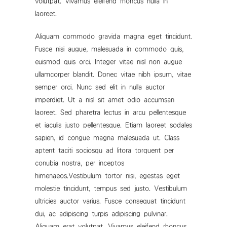
volutpat. Vivamus eleifend rhoncus nulla in
laoreet.
Aliquam commodo gravida magna eget tincidunt.
Fusce nisi augue, malesuada in commodo quis,
euismod quis orci. Integer vitae nisl non augue
ullamcorper blandit. Donec vitae nibh ipsum, vitae
semper orci. Nunc sed elit in nulla auctor
imperdiet. Ut a nisl sit amet odio accumsan
laoreet. Sed pharetra lectus in arcu pellentesque
et iaculis justo pellentesque. Etiam laoreet sodales
sapien, id congue magna malesuada ut. Class
aptent taciti sociosqu ad litora torquent per
conubia nostra, per inceptos
himenaeos.Vestibulum tortor nisi, egestas eget
molestie tincidunt, tempus sed justo. Vestibulum
ultricies auctor varius. Fusce consequat tincidunt
dui, ac adipiscing turpis adipiscing pulvinar.
Aliquam erat volutpat. Vivamus eleifend rhoncus