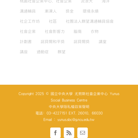
桃園社會企業中心，社會企業
流浪犬
海洋
溝通輔具
漸凍人
獎金
環境永續
社企工作坊
社區
社團法人麒望溝通輔具協會
社會企業
社會影響力
腦傷
衣物
計劃書
諾貝爾和平獎
諾貝爾獎
講堂
講座
過動症
麒望
Copyright 2025 © 國立中央大學 尤努斯社會企業中心 Yunus
Social Business Centre
中央大學隱私權政策聲明
電話: 03-4227151 EXT. 26010、66030
Email : yunus.sbc@g.ncu.edu.tw
Facebook
Rss
Email: