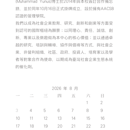
(Muhammad Yunus)博士於2014年與本校簽訂合作備忘
錄，並於同年10月16日正式掛牌成立，設於擁有AACSB
認證的管理學院。
我們以成為社會企業教育、研究、創新和創業等方面受
到認可的國際樞紐為願景；以同理心、責任、誠信、創
新、專業以及樂趣做為本中心的核心價值；並以通過卓
越的研究、培訓與輔導、協作與倡導等方式，與社會企
業、非營利組織、社區、政府、投資人、培育家以及學
者等對象合作為使命，以期成為臺灣社會企業生態系統
的催化劑。
2026 年 8 月
一
二
三
四
五
六
日
1
2
3
4
5
6
7
8
9
10
11
12
13
14
15
16
17
18
19
20
21
22
23