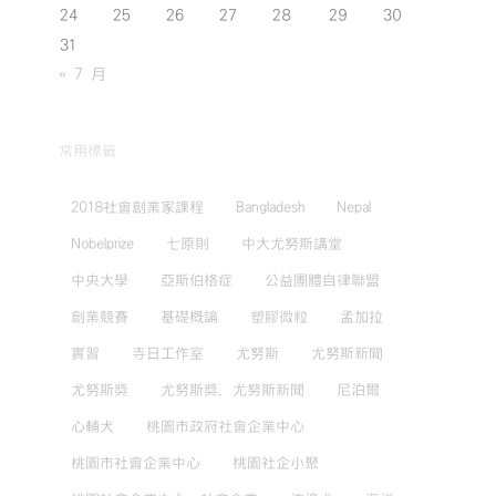
24
25
26
27
28
29
30
31
« 7 月
常用標籤
2018社會創業家課程
Bangladesh
Nepal
Nobelprize
七原則
中大尤努斯講堂
中央大學
亞斯伯格症
公益團體自律聯盟
創業競賽
基礎概論
塑膠微粒
孟加拉
實習
寺日工作室
尤努斯
尤努斯新聞
尤努斯獎
尤努斯獎，尤努斯新聞
尼泊爾
心輔犬
桃園市政府社會企業中心
桃園市社會企業中心
桃園社企小聚