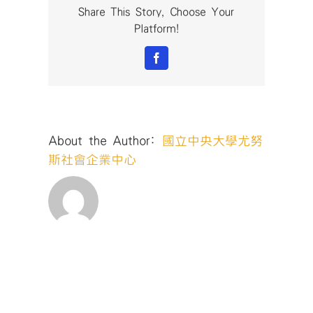
commodo
Share This Story, Choose Your
quis,
Platform!
euismod
quis
Facebook
orci
on
augue
ullamcorpers.〉
中
About the Author:
國立中央大學尤努
斯社會企業中心