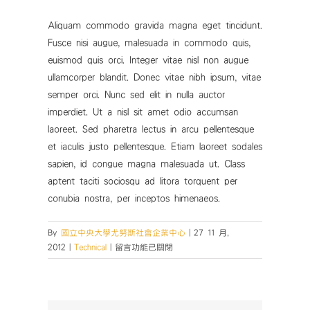
Aliquam commodo gravida magna eget tincidunt.
Fusce nisi augue, malesuada in commodo quis,
euismod quis orci. Integer vitae nisl non augue
ullamcorper blandit. Donec vitae nibh ipsum, vitae
semper orci. Nunc sed elit in nulla auctor
imperdiet. Ut a nisl sit amet odio accumsan
laoreet. Sed pharetra lectus in arcu pellentesque
et iaculis justo pellentesque. Etiam laoreet sodales
sapien, id congue magna malesuada ut. Class
aptent taciti sociosqu ad litora torquent per
conubia nostra, per inceptos himenaeos.
By
國立中央大學尤努斯社會企業中心
|
27 11 月,
在
2012
|
Technical
|
留言功能已關閉
〈Fusce
nisi
malesuada
in