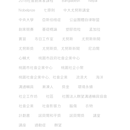
2018社會創業家課程
Bangladesh
Nepal
Nobelprize
七原則
中大尤努斯講堂
中央大學
亞斯伯格症
公益團體自律聯盟
創業競賽
基礎概論
塑膠微粒
孟加拉
實習
寺日工作室
尤努斯
尤努斯新聞
尤努斯獎
尤努斯獎，尤努斯新聞
尼泊爾
心輔犬
桃園市政府社會企業中心
桃園市社會企業中心
桃園社企小聚
桃園社會企業中心，社會企業
流浪犬
海洋
溝通輔具
漸凍人
獎金
環境永續
社企工作坊
社區
社團法人麒望溝通輔具協會
社會企業
社會影響力
腦傷
衣物
計劃書
諾貝爾和平獎
諾貝爾獎
講堂
講座
過動症
麒望