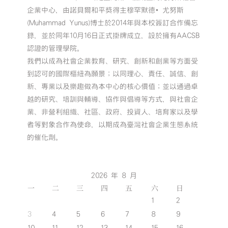
企業中心，由諾貝爾和平獎得主穆罕默德•尤努斯
(Muhammad Yunus)博士於2014年與本校簽訂合作備忘
錄，並於同年10月16日正式掛牌成立，設於擁有AACSB
認證的管理學院。
我們以成為社會企業教育、研究、創新和創業等方面受
到認可的國際樞紐為願景；以同理心、責任、誠信、創
新、專業以及樂趣做為本中心的核心價值；並以通過卓
越的研究、培訓與輔導、協作與倡導等方式，與社會企
業、非營利組織、社區、政府、投資人、培育家以及學
者等對象合作為使命，以期成為臺灣社會企業生態系統
的催化劑。
2026 年 8 月
一
二
三
四
五
六
日
1
2
3
4
5
6
7
8
9