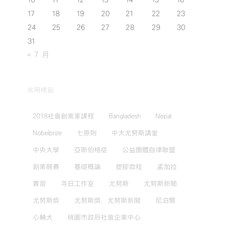
10
11
12
13
14
15
16
17
18
19
20
21
22
23
24
25
26
27
28
29
30
31
« 7 月
常用標籤
2018社會創業家課程
Bangladesh
Nepal
Nobelprize
七原則
中大尤努斯講堂
中央大學
亞斯伯格症
公益團體自律聯盟
創業競賽
基礎概論
塑膠微粒
孟加拉
實習
寺日工作室
尤努斯
尤努斯新聞
尤努斯獎
尤努斯獎，尤努斯新聞
尼泊爾
心輔犬
桃園市政府社會企業中心