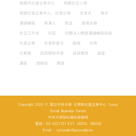
桃園市社會企業中心
桃園社企小聚
桃園社會企業中心，社會企業
流浪犬
海洋
溝通輔具
漸凍人
獎金
環境永續
社企工作坊
社區
社團法人麒望溝通輔具協會
社會企業
社會影響力
腦傷
衣物
計劃書
諾貝爾和平獎
諾貝爾獎
講堂
講座
過動症
麒望
Copyright 2025 © 國立中央大學 尤努斯社會企業中心 Yunus
Social Business Centre
中央大學隱私權政策聲明
電話: 03-4227151 EXT. 26010、66030
Email : yunus.sbc@g.ncu.edu.tw