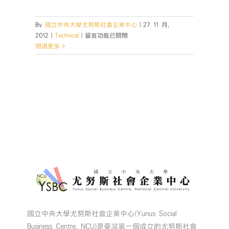
中
By
國立中央大學尤努斯社會企業中心
|
27 11 月,
在
2012
|
Technical
|
留言功能已關閉
〈Integer
閱讀更多
vitae
nisl
non
augue
ullamcorper
blandit
donec
vitae
nibh
ipsums.〉
中
國立中央大學尤努斯社會企業中心(Yunus Social
Business Centre, NCU)是臺灣第一個成立的尤努斯社會