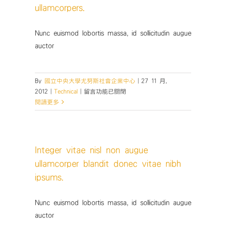
ullamcorpers.
Nunc euismod lobortis massa, id sollicitudin augue
auctor
By
國立中央大學尤努斯社會企業中心
|
27 11 月,
在
2012
|
Technical
|
留言功能已關閉
〈Fusce
閱讀更多
nisi
malesuada
in
commodo
Integer vitae nisl non augue
quis,
ullamcorper blandit donec vitae nibh
euismod
quis
ipsums.
orci
on
Nunc euismod lobortis massa, id sollicitudin augue
augue
auctor
ullamcorpers.〉