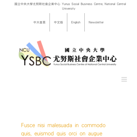
Skip
國立中央大學尤努斯社會企業中心 Yunus Social Business Centre, National Central
University
to
content
中大首頁
中文版
English
Newsletter
Fusce nisi malesuada in commodo
quis, euismod quis orci on augue