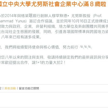
國立中央大學尤努斯社會企業中心滿８歲啦
於2014年與格萊珉銀行創辦人穆罕默德•尤努斯教授（Prof.
hammad Yunus）簽訂合作協議，並於同年10月16日正式掛牌
們致力與政府、企業、非營利組織、培力單位及新創團體共同攜
進台灣社企生態圈的發展，同時，引進各項國際標準與跨國培力
，八年來已經有諸多成果。
，我們將繼續堅持使命與核心價值，努力前行 🏃‍🏃‍🏃‍
謝您八年以來的關注與支持，敬請持續鎖定我們的最新資訊與分
非常歡迎提出合作，讓1+1的力量大於2！
在
2
|
其他活動
|
留言功能已關閉
〈鼠
八
拉