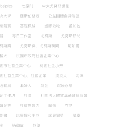
belprize
七原則
中大尤努斯講堂
央大學
亞斯伯格症
公益團體自律聯盟
業競賽
基礎概論
塑膠微粒
孟加拉
習
寺日工作室
尤努斯
尤努斯新聞
努斯獎
尤努斯獎，尤努斯新聞
尼泊爾
輔犬
桃園市政府社會企業中心
園市社會企業中心
桃園社企小聚
園社會企業中心，社會企業
流浪犬
海洋
通輔具
漸凍人
獎金
環境永續
企工作坊
社區
社團法人麒望溝通輔具協會
會企業
社會影響力
腦傷
衣物
劃書
諾貝爾和平獎
諾貝爾獎
講堂
座
過動症
麒望