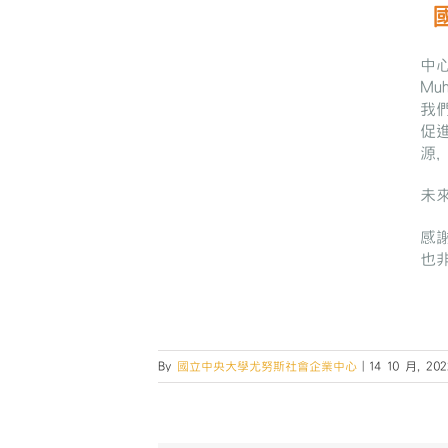
中心
Mu
我
促
源
未來
感
也
By
國立中央大學尤努斯社會企業中心
|
14 10 月, 202