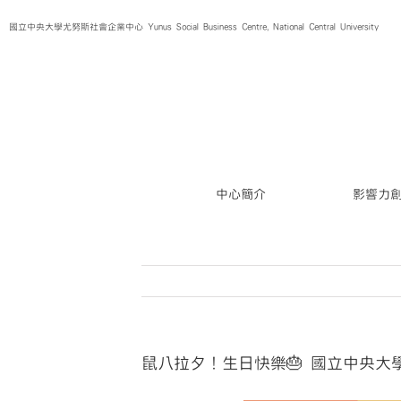
Skip
國立中央大學尤努斯社會企業中心 Yunus Social Business Centre, National Central University
to
content
中心簡介
影響力
鼠八拉夕！生日快樂🎂 國立中央