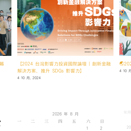
８
歲
啦！〉
中
 報名開跑‼️
賀 本中心「好好坐壓」團隊通過U-start
創業計畫第一階段申請
14 5 月, 2024
常用
2026 年 8 月
一
二
三
四
五
六
日
2
1
2