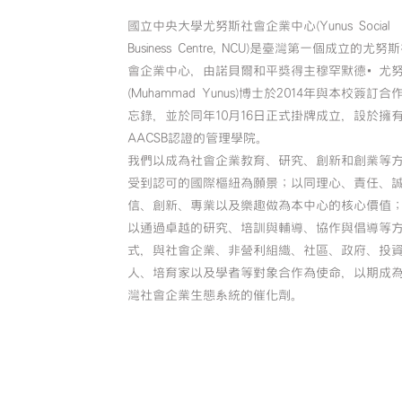
國立中央大學尤努斯社會企業中心(Yunus Social
Business Centre, NCU)是臺灣第一個成立的尤努
會企業中心，由諾貝爾和平獎得主穆罕默德•尤
(Muhammad Yunus)博士於2014年與本校簽訂合
忘錄，並於同年10月16日正式掛牌成立，設於擁
AACSB認證的管理學院。
我們以成為社會企業教育、研究、創新和創業等
受到認可的國際樞紐為願景；以同理心、責任、
信、創新、專業以及樂趣做為本中心的核心價值
以通過卓越的研究、培訓與輔導、協作與倡導等
式，與社會企業、非營利組織、社區、政府、投
人、培育家以及學者等對象合作為使命，以期成
灣社會企業生態系統的催化劑。