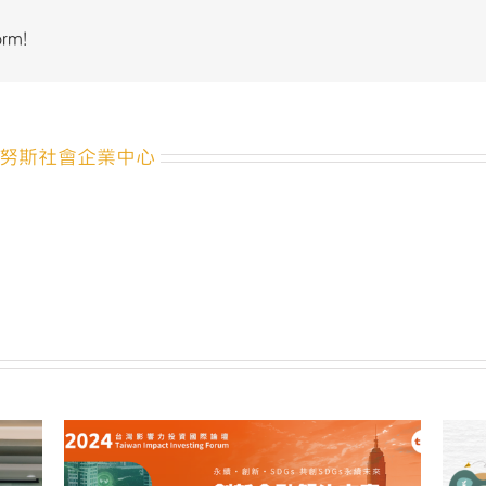
夕！
生
orm!
日
快
樂
🎂
國
努斯社會企業中心
立
中
央
大
學
尤
努
斯
社
會
企
業
中
心
滿