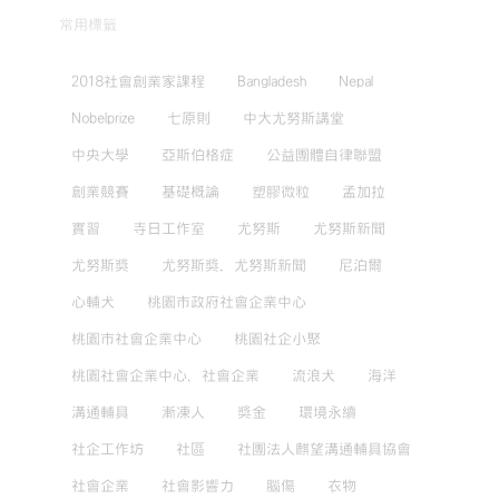
常用標籤
2018社會創業家課程
Bangladesh
Nepal
Nobelprize
七原則
中大尤努斯講堂
中央大學
亞斯伯格症
公益團體自律聯盟
創業競賽
基礎概論
塑膠微粒
孟加拉
實習
寺日工作室
尤努斯
尤努斯新聞
尤努斯獎
尤努斯獎，尤努斯新聞
尼泊爾
心輔犬
桃園市政府社會企業中心
桃園市社會企業中心
桃園社企小聚
桃園社會企業中心，社會企業
流浪犬
海洋
溝通輔具
漸凍人
獎金
環境永續
社企工作坊
社區
社團法人麒望溝通輔具協會
社會企業
社會影響力
腦傷
衣物