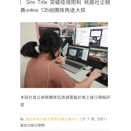
| Site Title 突破疫情限制 桃園社企競
賽online 135組團隊角逐大獎
本屆社會企業競賽隊伍透過電腦於線上進行簡報評
選
在
By
國立中央大學尤努斯社會企業中心
|
21 7 月, 2021
|
〈|
留言功能已關閉