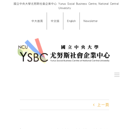
Skip
國立中央大學尤努斯社會企業中心 Yunus Social Business Centre, National Central
University
to
content
中大首頁
中文版
English
Newsletter
上一頁