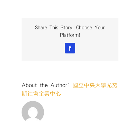
Site
Title
突
破
Share This Story, Choose Your
疫
Platform!
情
限
Facebook
制
桃
園
社
企
About the Author:
國立中央大學尤努
競
賽
斯社會企業中心
online
135
組
團
隊
角
逐