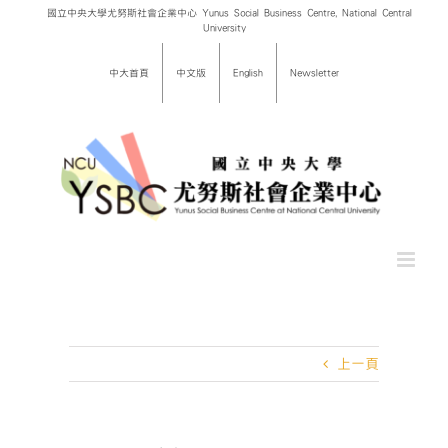
Skip
國立中央大學尤努斯社會企業中心 Yunus Social Business Centre, National Central
University
to
content
中大首頁
中文版
English
Newsletter
上一頁