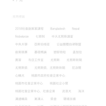
« 7 月
常用標籤
2018社會創業家課程
Bangladesh
Nepal
Nobelprize
七原則
中大尤努斯講堂
中央大學
亞斯伯格症
公益團體自律聯盟
創業競賽
基礎概論
塑膠微粒
孟加拉
實習
寺日工作室
尤努斯
尤努斯新聞
尤努斯獎
尤努斯獎，尤努斯新聞
尼泊爾
心輔犬
桃園市政府社會企業中心
桃園市社會企業中心
桃園社企小聚
桃園社會企業中心，社會企業
流浪犬
海洋
溝通輔具
漸凍人
獎金
環境永續