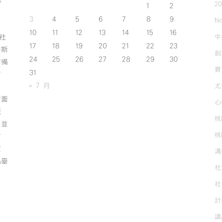
2
1
2
3
4
5
6
7
8
9
No
10
11
12
13
14
15
16
中
斯社
17
18
19
20
21
22
23
努斯
創
24
25
26
27
28
29
30
作備
實
31
有
« 7 月
尤
方面
心
誠
桃
；並
桃
方
資
溝
為臺
社
社
計
講