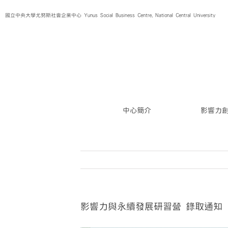
Skip
國立中央大學尤努斯社會企業中心 Yunus Social Business Centre, National Central University
to
content
中心簡介
影響力
影響力與永續發展研習營 錄取通知