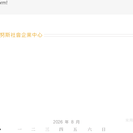
orm!
續
發
展
研
習
努斯社會企業中心
營
錄
取
通
知〉
中
常用
2026 年 8 月
一
二
三
四
五
六
日