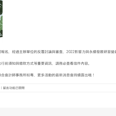
報名，經過主辦單位的反覆討論與審查，2022影響力與永續發展研習營
含行前須知與繳款方式等重要資訊，請務必查看信件內容。
聯合會計師事務所粉專，更多活動的最新消息會持續露出哦！
在
|
留言功能已關閉
〈影
響
力
與
永