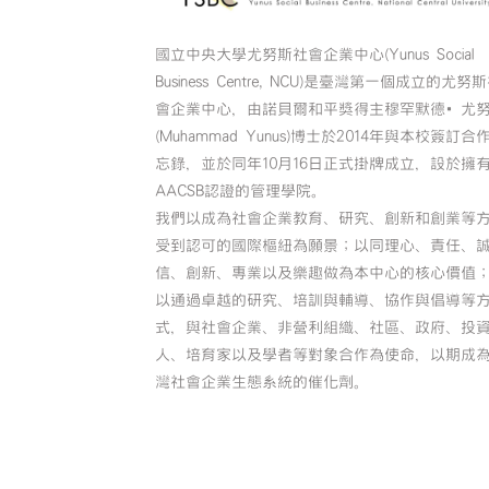
國立中央大學尤努斯社會企業中心(Yunus Social
Business Centre, NCU)是臺灣第一個成立的尤努
會企業中心，由諾貝爾和平獎得主穆罕默德•尤
(Muhammad Yunus)博士於2014年與本校簽訂合
忘錄，並於同年10月16日正式掛牌成立，設於擁
AACSB認證的管理學院。
我們以成為社會企業教育、研究、創新和創業等
受到認可的國際樞紐為願景；以同理心、責任、
信、創新、專業以及樂趣做為本中心的核心價值
以通過卓越的研究、培訓與輔導、協作與倡導等
式，與社會企業、非營利組織、社區、政府、投
人、培育家以及學者等對象合作為使命，以期成
灣社會企業生態系統的催化劑。