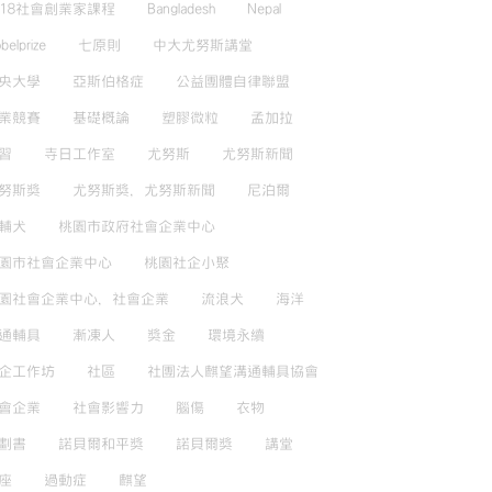
018社會創業家課程
Bangladesh
Nepal
belprize
七原則
中大尤努斯講堂
央大學
亞斯伯格症
公益團體自律聯盟
業競賽
基礎概論
塑膠微粒
孟加拉
習
寺日工作室
尤努斯
尤努斯新聞
努斯獎
尤努斯獎，尤努斯新聞
尼泊爾
輔犬
桃園市政府社會企業中心
園市社會企業中心
桃園社企小聚
園社會企業中心，社會企業
流浪犬
海洋
通輔具
漸凍人
獎金
環境永續
企工作坊
社區
社團法人麒望溝通輔具協會
會企業
社會影響力
腦傷
衣物
劃書
諾貝爾和平獎
諾貝爾獎
講堂
座
過動症
麒望