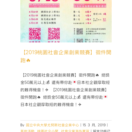
】徵件
外實習
【2019桃園社會企業創業競賽】徵件開
跑🔥
【2019桃園社會企業創業競賽】徵件開跑
🔥
總獎
金50萬元以上
💰
還有帶你赴
日本社企觀摩取經
的難得機會！
✈️
【2019桃園社會企業創業競賽】
徵件開跑
🔥
總獎金50萬元以上
💰
還有帶你赴
日本社企觀摩取經的難得機會！
✈️
By
國立中央大學尤努斯社會企業中心
|
15 3 月, 2019
|
在
其他活動
,
桃園社企小聚
,
社會企業海外實習
|
留言功能已