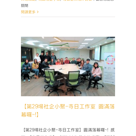
〈【2019
關閉
桃
閱讀更多
園
社
會
企
業
創
業
競
 圓滿
賽】
徵
件
開
跑
🔥〉
【第29場社企小聚-寺日工作室 圓滿落
中
幕囉~!】
【第29場社企小聚-寺日工作室】圓滿落幕囉~! 感