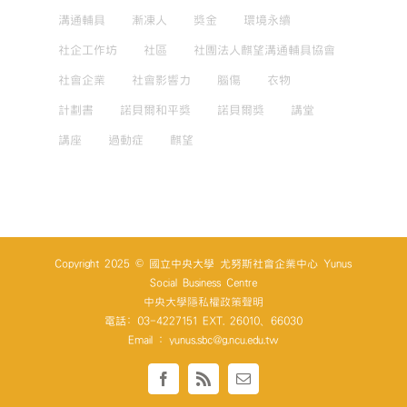
溝通輔具
漸凍人
獎金
環境永續
社企工作坊
社區
社團法人麒望溝通輔具協會
社會企業
社會影響力
腦傷
衣物
計劃書
諾貝爾和平獎
諾貝爾獎
講堂
講座
過動症
麒望
Copyright 2025 © 國立中央大學 尤努斯社會企業中心 Yunus
Social Business Centre
中央大學隱私權政策聲明
電話: 03-4227151 EXT. 26010、66030
Email : yunus.sbc@g.ncu.edu.tw
Facebook
Rss
Email: