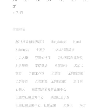
24
25
26
27
28
29
30
31
« 7 月
常用標籤
2018社會創業家課程
Bangladesh
Nepal
Nobelprize
七原則
中大尤努斯講堂
中央大學
亞斯伯格症
公益團體自律聯盟
創業競賽
基礎概論
塑膠微粒
孟加拉
實習
寺日工作室
尤努斯
尤努斯新聞
尤努斯獎
尤努斯獎，尤努斯新聞
尼泊爾
心輔犬
桃園市政府社會企業中心
桃園市社會企業中心
桃園社企小聚
桃園社會企業中心，社會企業
流浪犬
海洋