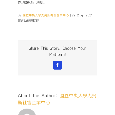
作坊SROI」培訓。
在
By
國立中央大學尤努斯社會企業中心
|
22 2 月, 2021
|
〈【活
留言功能已關閉
動
紀
錄
｜
2021
Share This Story, Choose Your
影
Platform!
響
力
Facebook
創
業
家
實
驗
About the Author:
國立中央大學尤努
室
寒
斯社會企業中心
假
一