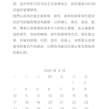
錄，並於同年10月16日正式掛牌成立，設於擁有AACSB
認證的管理學院。
我們以成為社會企業教育、研究、創新和創業等方面受
到認可的國際樞紐為願景；以同理心、責任、誠信、創
新、專業以及樂趣做為本中心的核心價值；並以通過卓
越的研究、培訓與輔導、協作與倡導等方式，與社會企
業、非營利組織、社區、政府、投資人、培育家以及學
者等對象合作為使命，以期成為臺灣社會企業生態系統
的催化劑。
2026 年 8 月
一
二
三
四
五
六
日
1
2
3
4
5
6
7
8
9
10
11
12
13
14
15
16
17
18
19
20
21
22
23