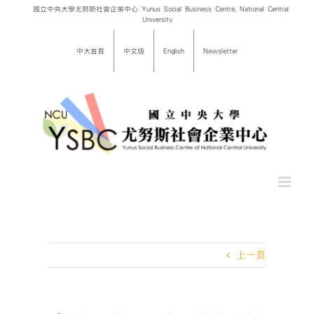
Skip
國立中央大學尤努斯社會企業中心 Yunus Social Business Centre, National Central
University
to
content
中大首頁
中文版
English
Newsletter
上一頁