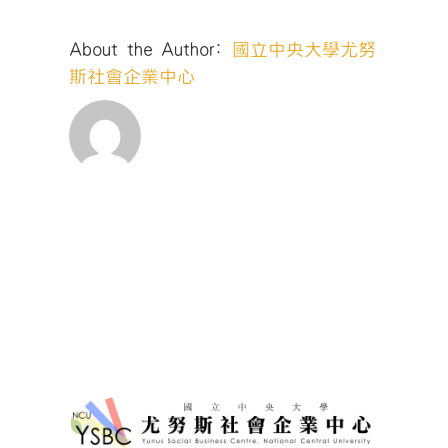
談
實
About the Author:
國立中央大學尤努
錄-
新
斯社會企業中心
屋
水
牛
書
店〉
中