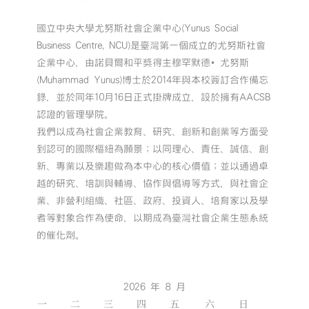
國立中央大學尤努斯社會企業中心(Yunus Social
Business Centre, NCU)是臺灣第一個成立的尤努斯社會
企業中心，由諾貝爾和平獎得主穆罕默德•尤努斯
(Muhammad Yunus)博士於2014年與本校簽訂合作備忘
錄，並於同年10月16日正式掛牌成立，設於擁有AACSB
認證的管理學院。
我們以成為社會企業教育、研究、創新和創業等方面受
到認可的國際樞紐為願景；以同理心、責任、誠信、創
新、專業以及樂趣做為本中心的核心價值；並以通過卓
越的研究、培訓與輔導、協作與倡導等方式，與社會企
業、非營利組織、社區、政府、投資人、培育家以及學
者等對象合作為使命，以期成為臺灣社會企業生態系統
的催化劑。
2026 年 8 月
一
二
三
四
五
六
日