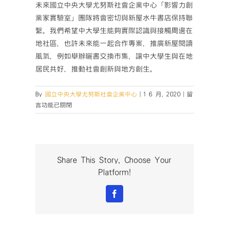
未來國立中央大學尤努斯社會企業中心「影響力創
業家實驗室」團隊將會密切與新屋水牛書店保持聯
繫。我們希望中大學生能夠實際認識與接觸周邊在
地社區，也許未來能一起合作專案，推廣新屋閱讀
風氣，例如舉辦曬書交換市集，讓中大學生與在地
居民共好，推動社會創新與地方創生。
在
By
國立中央大學尤努斯社會企業中心
|
1 6 月, 2020
|
留
〈【IE
言功能已關閉
Lab
影
響
力
創
Share This Story, Choose Your
業
Platform!
家
實
Facebook
驗
室】
訪