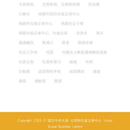
尤努斯獎
尤努斯獎，尤努斯新聞
尼泊爾
心輔犬
桃園市政府社會企業中心
桃園市社會企業中心
桃園社企小聚
桃園社會企業中心，社會企業
流浪犬
海洋
溝通輔具
漸凍人
獎金
環境永續
社企工作坊
社區
社團法人麒望溝通輔具協會
社會企業
社會影響力
腦傷
衣物
計劃書
諾貝爾和平獎
諾貝爾獎
講堂
講座
過動症
麒望
Copyright 2025 © 國立中央大學 尤努斯社會企業中心 Yunus
Social Business Centre