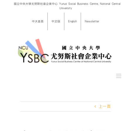
Skip
國立中央大學尤努斯社會企業中心 Yunus Social Business Centre, National Central
University
to
content
中大首頁
中文版
English
Newsletter
上一頁