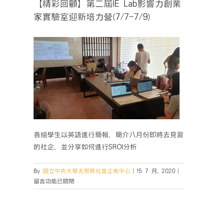
【精彩回顧】第二屆IE Lab影響力創業
家實驗室迎新培力營(7/7-7/9)
各組學生以英語進行簡報，簡介八月份即將去見習
的社企，並分享如何進行SROI分析
在
By
國立中央大學尤努斯社會企業中心
|
15 7 月, 2020
|
〈【精
留言功能已關閉
彩
回
顧】