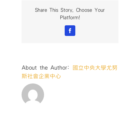
第
二
Share This Story, Choose Your
屆
Platform!
IE
Lab
Facebook
影
響
力
創
業
About the Author:
國立中央大學尤努
家
實
斯社會企業中心
驗
室
迎
新
培
力
營
(7/7-
7/9)〉