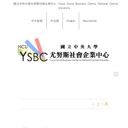
Skip
國立中央大學尤努斯社會企業中心 Yunus Social Business Centre, National Central
University
to
content
中大首頁
中文版
English
Newsletter
上一頁