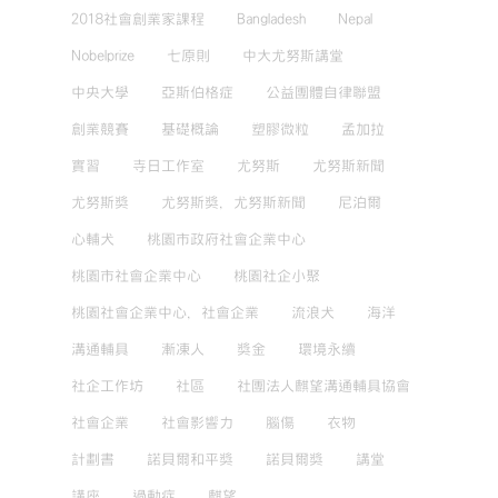
2018社會創業家課程
Bangladesh
Nepal
Nobelprize
七原則
中大尤努斯講堂
中央大學
亞斯伯格症
公益團體自律聯盟
創業競賽
基礎概論
塑膠微粒
孟加拉
實習
寺日工作室
尤努斯
尤努斯新聞
尤努斯獎
尤努斯獎，尤努斯新聞
尼泊爾
心輔犬
桃園市政府社會企業中心
桃園市社會企業中心
桃園社企小聚
桃園社會企業中心，社會企業
流浪犬
海洋
溝通輔具
漸凍人
獎金
環境永續
社企工作坊
社區
社團法人麒望溝通輔具協會
社會企業
社會影響力
腦傷
衣物
計劃書
諾貝爾和平獎
諾貝爾獎
講堂
講座
過動症
麒望