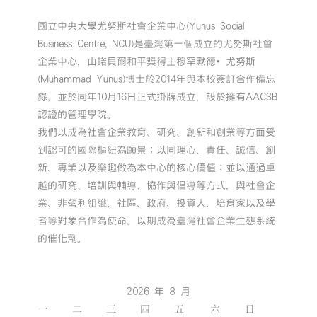
國立中央大學尤努斯社會企業中心(Yunus Social
Business Centre, NCU)是臺灣第一個成立的尤努斯社會
企業中心，由諾貝爾和平獎得主穆罕默德•尤努斯
(Muhammad Yunus)博士於2014年與本校簽訂合作備忘
錄，並於同年10月16日正式掛牌成立，設於擁有AACSB
認證的管理學院。
我們以成為社會企業教育、研究、創新和創業等方面受
到認可的國際樞紐為願景；以同理心、責任、誠信、創
新、專業以及樂趣做為本中心的核心價值；並以通過卓
越的研究、培訓與輔導、協作與倡導等方式，與社會企
業、非營利組織、社區、政府、投資人、培育家以及學
者等對象合作為使命，以期成為臺灣社會企業生態系統
的催化劑。
2026 年 8 月
一
二
三
四
五
六
日