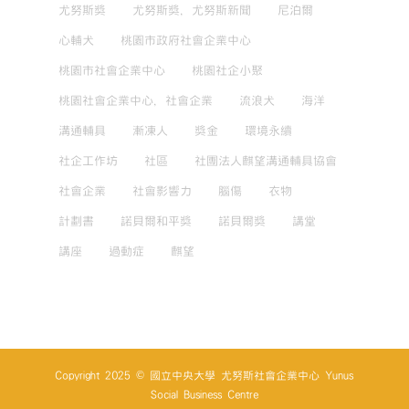
尤努斯獎
尤努斯獎，尤努斯新聞
尼泊爾
心輔犬
桃園市政府社會企業中心
桃園市社會企業中心
桃園社企小聚
桃園社會企業中心，社會企業
流浪犬
海洋
溝通輔具
漸凍人
獎金
環境永續
社企工作坊
社區
社團法人麒望溝通輔具協會
社會企業
社會影響力
腦傷
衣物
計劃書
諾貝爾和平獎
諾貝爾獎
講堂
講座
過動症
麒望
Copyright 2025 © 國立中央大學 尤努斯社會企業中心 Yunus
Social Business Centre