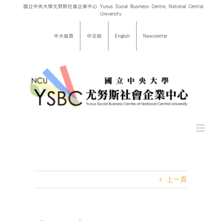
Skip
國立中央大學尤努斯社會企業中心 Yunus Social Business Centre, National Central
University
to
content
中大首頁
中文版
English
Newsletter
上一頁