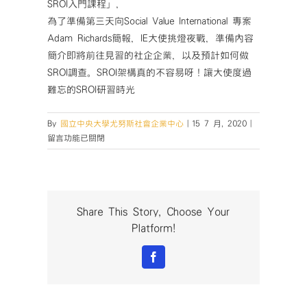
SROI入門課程」，
為了準備第三天向Social Value International 專案
Adam Richards簡報，IE大使挑燈夜戰，準備內容
簡介即將前往見習的社企企業，以及預計如何做
SROI調查。SROI架構真的不容易呀！讓大使度過
難忘的SROI研習時光
在
By
國立中央大學尤努斯社會企業中心
|
15 7 月, 2020
|
〈【精
留言功能已關閉
彩
回
顧】
第
二
Share This Story, Choose Your
屆
Platform!
IE
Lab
Facebook
影
響
力