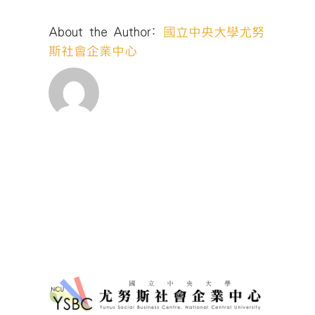
創
業
About the Author:
國立中央大學尤努
家
實
斯社會企業中心
驗
室
迎
新
培
力
營
(7/7-
7/9)〉
中