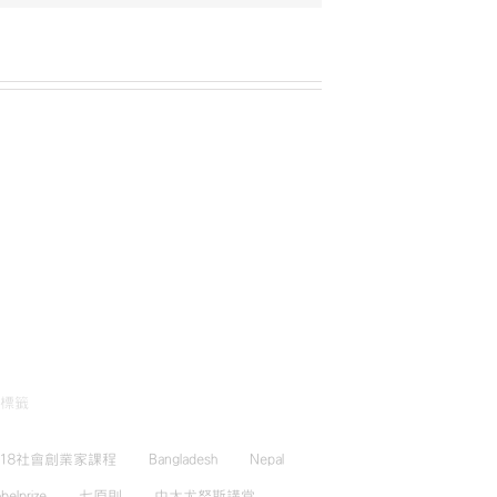
標籤
018社會創業家課程
Bangladesh
Nepal
belprize
七原則
中大尤努斯講堂