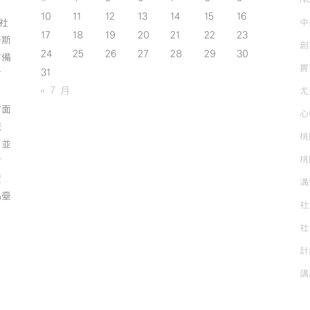
10
11
12
13
14
15
16
中
斯社
17
18
19
20
21
22
23
努斯
創
24
25
26
27
28
29
30
作備
實
31
有
« 7 月
尤
方面
心
誠
桃
；並
桃
方
資
溝
為臺
社
社
計
講