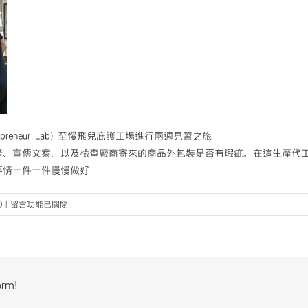
preneur Lab) 至慢飛兒庇護工場進行兩週見習之旅
產、宣傳文案，以及檢查廠商寄來的商品外包裝是否有瑕疵。在這生產代
事情一件一件慢慢做好
在
0
|
留言功能已關閉
〈【暑
期
社
企
見
orm!
習
計