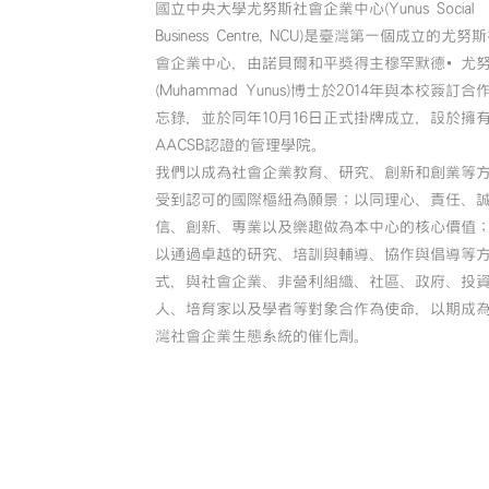
國立中央大學尤努斯社會企業中心(Yunus Social
Business Centre, NCU)是臺灣第一個成立的尤努
會企業中心，由諾貝爾和平獎得主穆罕默德•尤
(Muhammad Yunus)博士於2014年與本校簽訂合
忘錄，並於同年10月16日正式掛牌成立，設於擁
AACSB認證的管理學院。
我們以成為社會企業教育、研究、創新和創業等
受到認可的國際樞紐為願景；以同理心、責任、
信、創新、專業以及樂趣做為本中心的核心價值
以通過卓越的研究、培訓與輔導、協作與倡導等
式，與社會企業、非營利組織、社區、政府、投
人、培育家以及學者等對象合作為使命，以期成
灣社會企業生態系統的催化劑。