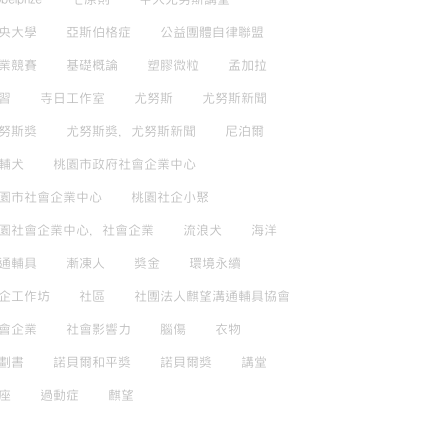
央大學
亞斯伯格症
公益團體自律聯盟
業競賽
基礎概論
塑膠微粒
孟加拉
習
寺日工作室
尤努斯
尤努斯新聞
努斯獎
尤努斯獎，尤努斯新聞
尼泊爾
輔犬
桃園市政府社會企業中心
園市社會企業中心
桃園社企小聚
園社會企業中心，社會企業
流浪犬
海洋
通輔具
漸凍人
獎金
環境永續
企工作坊
社區
社團法人麒望溝通輔具協會
會企業
社會影響力
腦傷
衣物
劃書
諾貝爾和平獎
諾貝爾獎
講堂
座
過動症
麒望