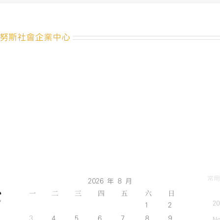
畫】
慢
飛
努斯社會企業中心
兒
庇
護
工
場
Part
2〉
中
常用
2026 年 8 月
一
二
三
四
五
六
日
2
1
2
3
4
5
6
7
8
9
No