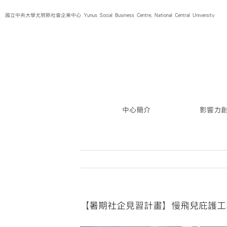
Skip
國立中央大學尤努斯社會企業中心 Yunus Social Business Centre, National Central University
to
content
中心簡介
影響力
【暑期社企見習計畫】慢飛兒庇護工場 