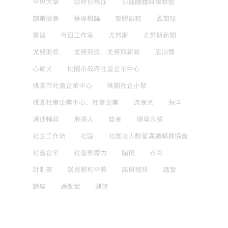
中央大學
亞斯伯格症
公益團體自律聯盟
創業競賽
基礎概論
塑膠微粒
孟加拉
實習
寺日工作室
尤努斯
尤努斯新聞
尤努斯獎
尤努斯獎，尤努斯新聞
尼泊爾
心輔犬
桃園市政府社會企業中心
桃園市社會企業中心
桃園社企小聚
桃園社會企業中心，社會企業
流浪犬
海洋
溝通輔具
漸凍人
獎金
環境永續
社企工作坊
社區
社團法人麒望溝通輔具協會
社會企業
社會影響力
腦傷
衣物
計劃書
諾貝爾和平獎
諾貝爾獎
講堂
講座
過動症
麒望