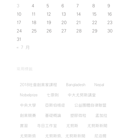
3
4
5
6
7
8
9
10
11
12
13
14
15
16
17
18
19
20
21
22
23
24
25
26
27
28
29
30
31
« 7 月
常用標籤
2018社會創業家課程
Bangladesh
Nepal
Nobelprize
七原則
中大尤努斯講堂
中央大學
亞斯伯格症
公益團體自律聯盟
創業競賽
基礎概論
塑膠微粒
孟加拉
實習
寺日工作室
尤努斯
尤努斯新聞
尤努斯獎
尤努斯獎，尤努斯新聞
尼泊爾