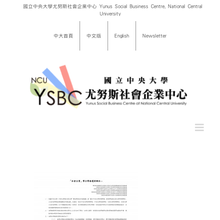
Skip
國立中央大學尤努斯社會企業中心 Yunus Social Business Centre, National Central
University
to
content
中大首頁
中文版
English
Newsletter