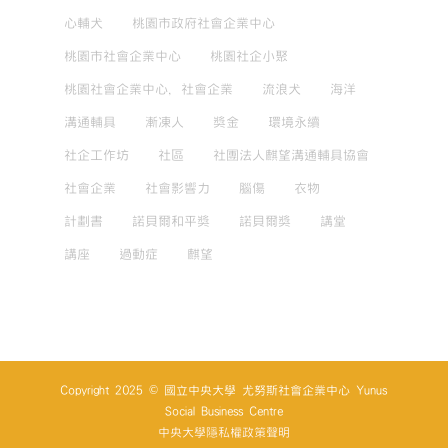
心輔犬
桃園市政府社會企業中心
桃園市社會企業中心
桃園社企小聚
桃園社會企業中心，社會企業
流浪犬
海洋
溝通輔具
漸凍人
獎金
環境永續
社企工作坊
社區
社團法人麒望溝通輔具協會
社會企業
社會影響力
腦傷
衣物
計劃書
諾貝爾和平獎
諾貝爾獎
講堂
講座
過動症
麒望
Copyright 2025 © 國立中央大學 尤努斯社會企業中心 Yunus
Social Business Centre
中央大學隱私權政策聲明