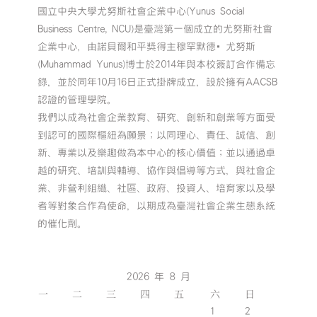
國立中央大學尤努斯社會企業中心(Yunus Social
Business Centre, NCU)是臺灣第一個成立的尤努斯社會
企業中心，由諾貝爾和平獎得主穆罕默德•尤努斯
(Muhammad Yunus)博士於2014年與本校簽訂合作備忘
錄，並於同年10月16日正式掛牌成立，設於擁有AACSB
認證的管理學院。
我們以成為社會企業教育、研究、創新和創業等方面受
到認可的國際樞紐為願景；以同理心、責任、誠信、創
新、專業以及樂趣做為本中心的核心價值；並以通過卓
越的研究、培訓與輔導、協作與倡導等方式，與社會企
業、非營利組織、社區、政府、投資人、培育家以及學
者等對象合作為使命，以期成為臺灣社會企業生態系統
的催化劑。
2026 年 8 月
一
二
三
四
五
六
日
1
2