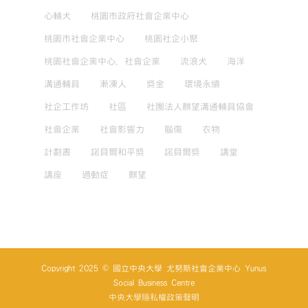
心輔犬
桃園市政府社會企業中心
桃園市社會企業中心
桃園社企小聚
桃園社會企業中心，社會企業
流浪犬
海洋
溝通輔具
漸凍人
獎金
環境永續
社企工作坊
社區
社團法人麒望溝通輔具協會
社會企業
社會影響力
腦傷
衣物
計劃書
諾貝爾和平獎
諾貝爾獎
講堂
講座
過動症
麒望
Copyright 2025 © 國立中央大學 尤努斯社會企業中心 Yunus
Social Business Centre
中央大學隱私權政策聲明