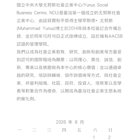
國立中央大學尤努斯社會企業中心(Yunus Social
Business Centre, NCU)是臺灣第一個成立的尤努斯社會
企業中心，由諾貝爾和平獎得主穆罕默德•尤努斯
(Muhammad Yunus)博士於2014年與本校簽訂合作備忘
錄，並於同年10月16日正式掛牌成立，設於擁有AACSB
認證的管理學院。
我們以成為社會企業教育、研究、創新和創業等方面受
到認可的國際樞紐為願景；以同理心、責任、誠信、創
新、專業以及樂趣做為本中心的核心價值；並以通過卓
越的研究、培訓與輔導、協作與倡導等方式，與社會企
業、非營利組織、社區、政府、投資人、培育家以及學
者等對象合作為使命，以期成為臺灣社會企業生態系統
的催化劑。
2026 年 8 月
一
二
三
四
五
六
日
1
2