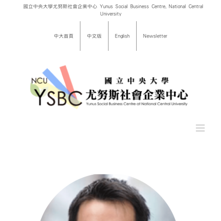
Skip
國立中央大學尤努斯社會企業中心 Yunus Social Business Centre, National Central
University
to
content
中大首頁
中文版
English
Newsletter