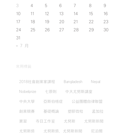
3
4
5
6
7
8
9
10
11
12
13
14
15
16
17
18
19
20
21
22
23
24
25
26
27
28
29
30
31
« 7 月
常用標籤
2018社會創業家課程
Bangladesh
Nepal
Nobelprize
七原則
中大尤努斯講堂
中央大學
亞斯伯格症
公益團體自律聯盟
創業競賽
基礎概論
塑膠微粒
孟加拉
實習
寺日工作室
尤努斯
尤努斯新聞
尤努斯獎
尤努斯獎，尤努斯新聞
尼泊爾